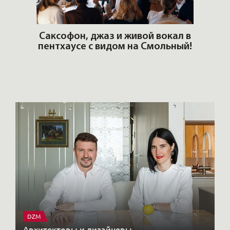
ОШИ.
Саксофон, джаз и живой вокал в
T
пентхаусе с видом на Смольный!
РО
Но
DZM
Архитекторы и дизайнеры