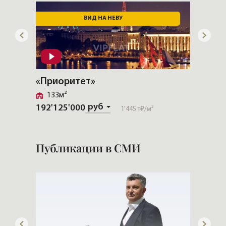
ВИД НА НЕВУ
«Приоритет»
«Neva
133м²
Петр
руб
192'125'000
1'445 т₽
/м²
113'48
Публикации в СМИ