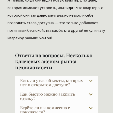
А теперь, когда они видят новую квартиру, по цене,
которая их может устроить, или видят, что квартира, о
которой они так давно мечтали, но не могли себе
позволить стала доступна — это только добавляет
позитива и беспокойства как бы кто другой не купил эту
квартиру раньше, чем он!
Ответы на вопросы. Несколько
ключевых аксиом рынка
недвижимости
Есть ли у вас объекты, которых
нет в открытом доступе?
В элите далеко не всё есть в открытой
Как быстро можно закрыть
рекламе, и это объяснимо: часть наших
сделку?
клиентов не хочет, чтобы кто-то знал, что
Обычный срок сделки — около трёх
Берёте ли вы комиссию с
они планируют продавать жильё. Другая
недель. Примерно неделю ведётся
покупателя?