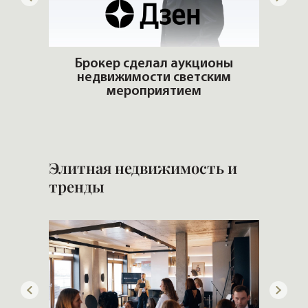
ую
Брокер сделал аукционы
ть?
недвижимости светским
Стр
мероприятием
Элитная недвижимость и
тренды