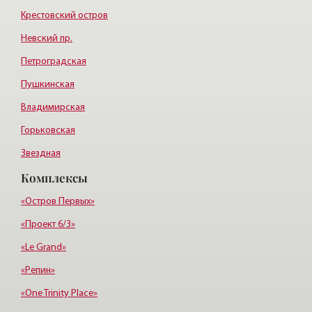
Крестовский остров
Невский пр.
Петроградская
Пушкинская
Владимирская
Горьковская
Звездная
Комплексы
Купчино
Электросила
«Остров Первых»
«Проект 6/3»
«Le Grand»
«Репин»
«One Trinity Place»