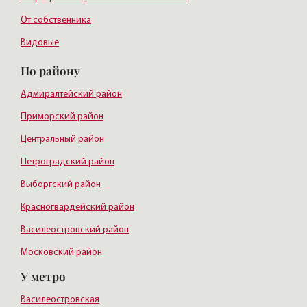
От собственника
Видовые
По району
Адмиралтейский район
Приморский район
Центральный район
Петроградский район
Выборгский район
Красногвардейский район
Василеостровский район
Московский район
У метро
Курортный район
Василеостровская