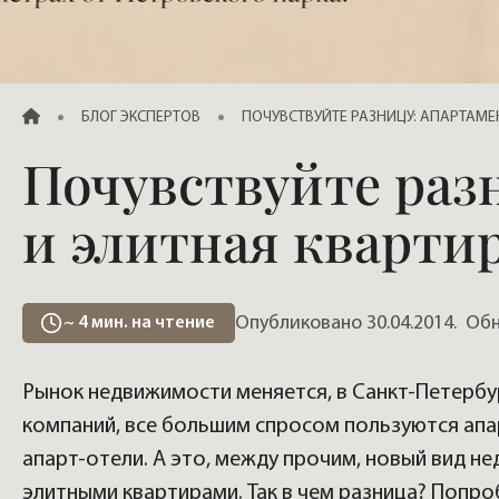
Продажа элитных квартир, жилья
ГЛАВНАЯ
БЛОГ ЭКСПЕРТОВ
ПОЧУВСТВУЙТЕ РАЗНИЦУ: АПАРТАМЕ
Почувствуйте раз
и элитная кварти
Опубликовано 30.04.2014.
Обно
~
4
мин. на чтение
Рынок недвижимости меняется, в Санкт-Петербу
компаний, все большим спросом пользуются ап
апарт-отели. А это, между прочим, новый вид 
элитными квартирами. Так в чем разница? Попро