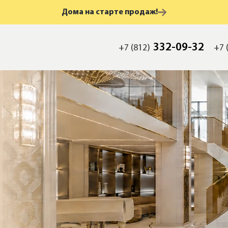
Дома на старте продаж!
332-09-32
+7 (812)
+7 
мость
а