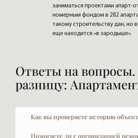
заниматься проектами апарт-от
номерным фондом в 282 апарта
такому строительству дан, но в 
еще находится «в зародыше».
Ответы на вопросы.
разницу: Апартамен
Как вы проверяете историю объект
За проверкой объекта мы обращаемся в юр
Помогаете ли с организацией ремо