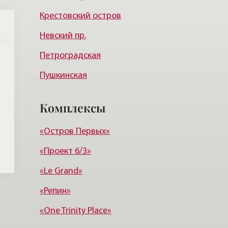
Крестовский остров
Курортный район
Невский пр.
Петроградская
Пушкинская
Гостиный двор
Комплексы
Достоевская
«Остров Первых»
Московская
«Проект 6/3»
Новочеркасская
«Le Grand»
Звенигородская
«Репин»
«One Trinity Place»