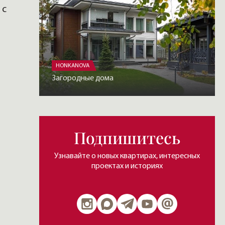
 с
HONKANOVA
Загородные дома
Подпишитесь
Узнавайте о новых квартирах, интересных
проектах и историях