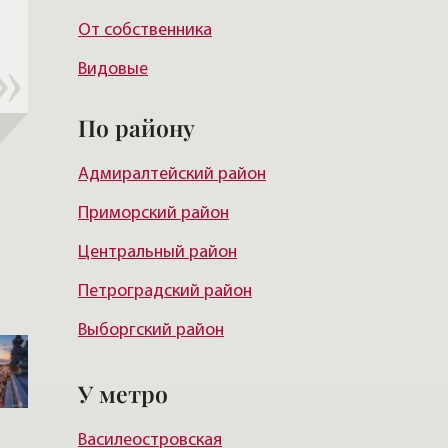
От собственника
Видовые
По району
Адмиралтейский район
Приморский район
Центральный район
Петроградский район
Выборгский район
Красногвардейский район
У метро
Василеостровский район
Василеостровская
Московский район