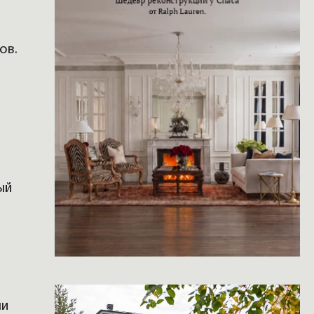
ов.
ый
ли