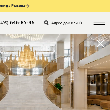
онида Рысева
646-85-46
(495)