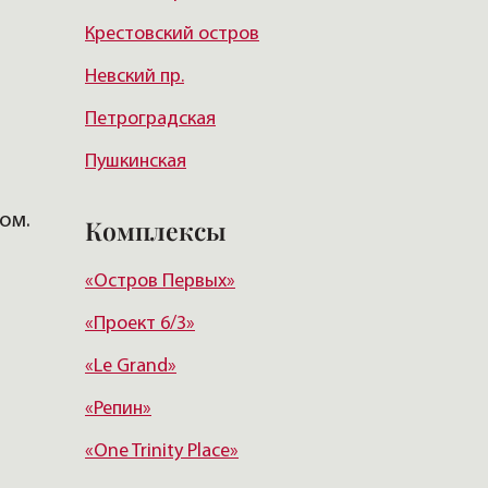
Крестовский остров
Курортный район
Невский пр.
Петроградская
Пушкинская
Гостиный двор
ком.
Комплексы
Достоевская
«Остров Первых»
Московская
«Проект 6/3»
Новочеркасская
«Le Grand»
Звенигородская
«Репин»
«One Trinity Place»