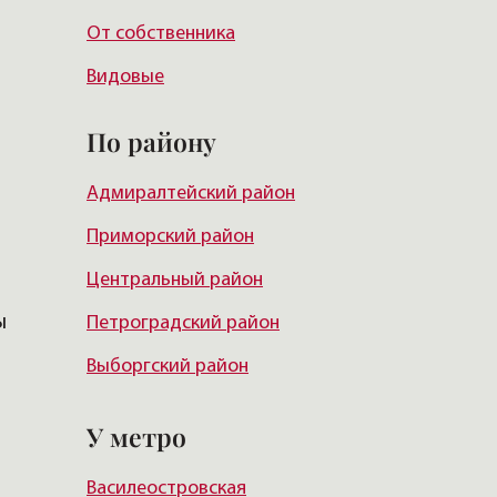
От собственника
Видовые
По району
Адмиралтейский район
Приморский район
Центральный район
ы
Петроградский район
Выборгский район
Красногвардейский район
У метро
Василеостровский район
Василеостровская
Московский район