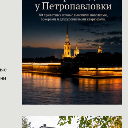
рые
они