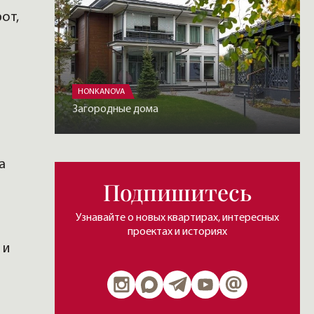
от,
HONKANOVA
Загородные дома
а
Подпишитесь
Узнавайте о новых квартирах, интересных
проектах и историях
 и