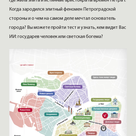
где жила элита и истинные аристократы времен Петра I.
Когда зародился элитный феномен Петроградской
стороны и о чем на самом деле мечтал основатель
города? Вы можете пройти тест и узнать, кем видит Вас
ИИ: государев человек или светская богема?