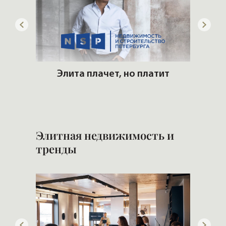
ит
Страх находиться в деньгах
Сам
Элитная недвижимость и
тренды