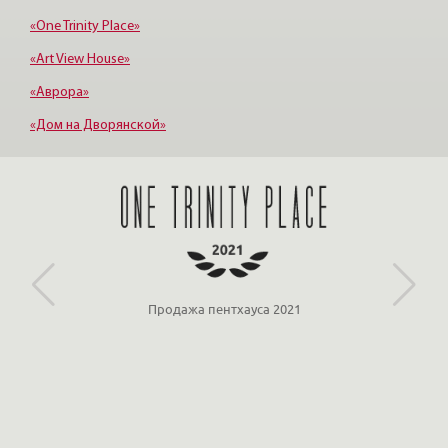
«One Trinity Place»
«Art View House»
«Аврора»
«Дом на Дворянской»
«Империал»
«Новая История»
Партнёр ООО «ЛСР»