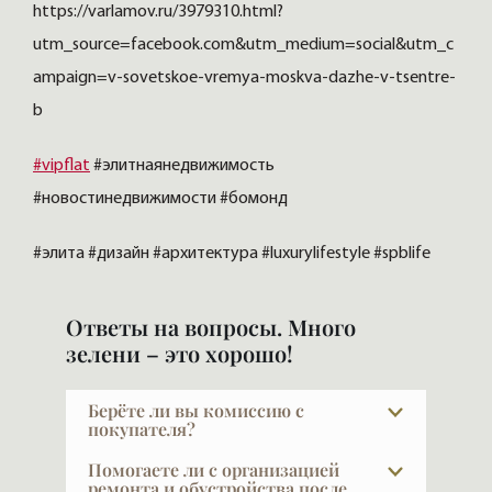
https://varlamov.ru/3979310.html?
utm_source=facebook.com&utm_medium=social&utm_c
ampaign=v-sovetskoe-vremya-moskva-dazhe-v-tsentre-
b
#vipflat
#элитнаянедвижимость
#новостинедвижимости #бомонд
#элита #дизайн #архитектура #luxurylifestyle #spblife
Ответы на вопросы. Много
зелени – это хорошо!
Берёте ли вы комиссию с
покупателя?
При покупке в новых проектах — нет.
Помогаете ли с организацией
Наши услуги для покупателя бесплатны,
ремонта и обустройства после