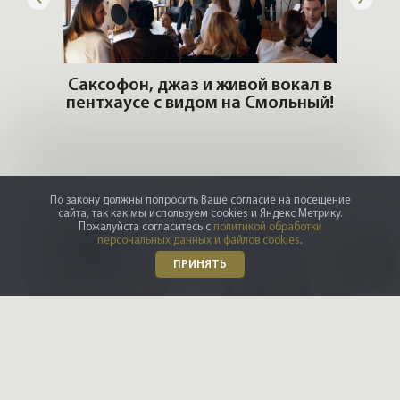
окал в
льный!
РОСКОШЬ ЛЮБИТ ТИШИНУ.
Новый журнал VIPFLAT №24
Пе
По закону должны попросить Ваше согласие на посещение
сайта, так как мы используем cookies и Яндекс Метрику.
Пожалуйста согласитесь с
политикой обработки
персональных данных и файлов cookies
.
ПРИНЯТЬ
DZM