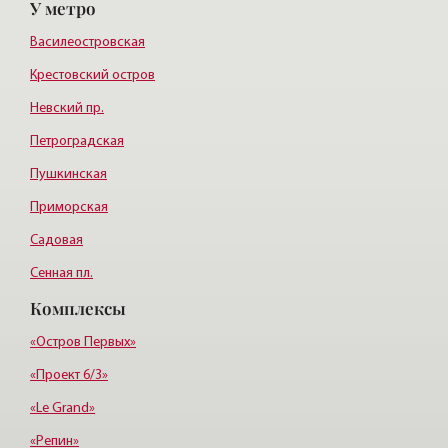
У метро
Курортный район
Василеостровская
Крестовский остров
Невский пр.
Петроградская
Пушкинская
Приморская
Садовая
Сенная пл.
Комплексы
Пл. Ленина
Пл. Мужества
«Остров Первых»
«Проект 6/3»
«Le Grand»
«Репин»