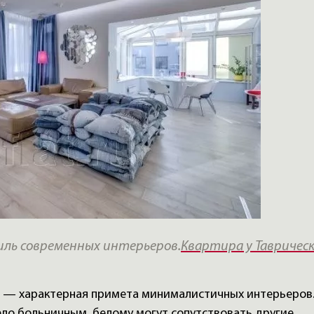
иль современных интерьеров.
Квартира у Таврическ
т — характерная примета минималистичных интерьеров
ло больничным, белому могут сопутствовать другие