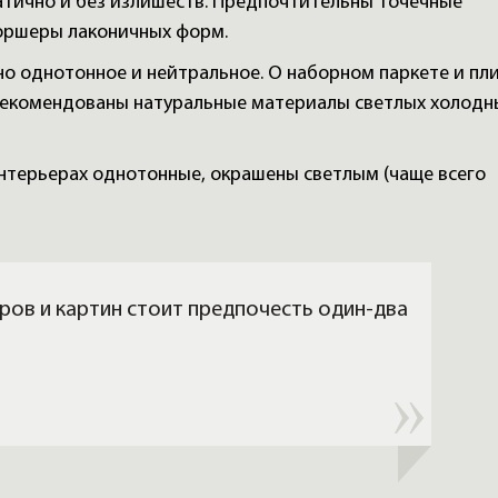
тично и без излишеств. Предпочтительны точечные
торшеры лаконичных форм.
о однотонное и нейтральное. О наборном паркете и пл
 Рекомендованы натуральные материалы светлых холодн
терьерах однотонные, окрашены светлым (чаще всего
ров и картин стоит предпочесть один-два