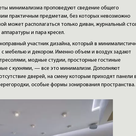
еты минимализма проповедуют сведение общего
ьким практичным предметам, без которых невозможно
ной может располагаться только диван, журнальный сто
аппаратуры и пара кресел.
оправный участник дизайна, который в минималистич
 с мебелью и декором. Именно объем и воздух задают
нтресолями, модные студии, просторные гостиные
ные с кухнями, — все это минимализм. Дополняют
отсутствие дверей, на смену которым приходят панели 
 перегородки, особые формы зонирования пространства.