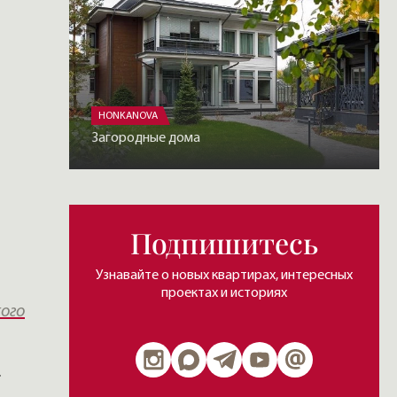
HONKANOVA
Загородные дома
Подпишитесь
Узнавайте о новых квартирах, интересных
проектах и историях
ого
.