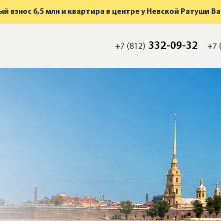
й взнос 6,5 млн и квартира в центре у Невской Ратуши В
332-09-32
+7 (812)
+7 
мость
а