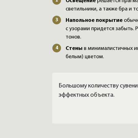
Освещение
решается прагма
светильники, а также бра и 
Напольное покрытие
обычн
с узорами придется забыть.
тонов.
Стены
в минималистичных ин
белым) цветом.
Большому количеству сувени
эффектных объекта.