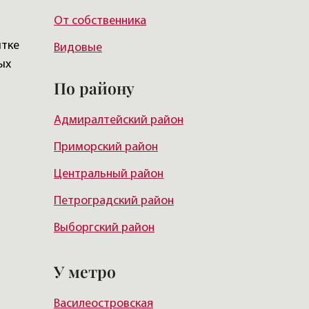
От собственника
итке
Видовые
ых
По району
Адмиралтейский район
Приморский район
Центральный район
Петроградский район
Выборгский район
Красногвардейский район
У метро
Василеостровский район
Василеостровская
Московский район