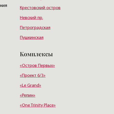
ения
Крестовский остров
Курортный район
Невский пр.
Петроградская
Пушкинская
Чернышевская
Комплексы
Чкаловская
«Остров Первых»
Балтийская
«Проект 6/3»
Старая деревня
«Le Grand»
Удельная
«Репин»
«One Trinity Place»