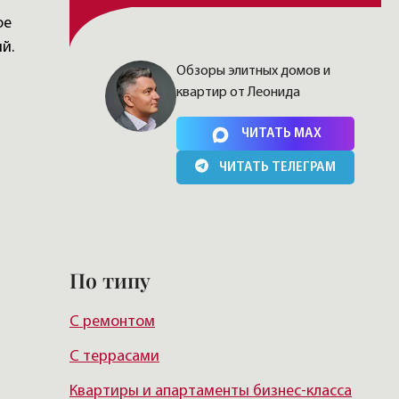
ое
й.
Обзоры элитных домов и
квартир от Леонида
Нажимая на кнопку, Вы соглашаетесь c
политикой
сайта
ЧИТАТЬ MAX
ЧИТАТЬ ТЕЛЕГРАМ
По типу
С ремонтом
С террасами
Квартиры и апартаменты бизнес-класса