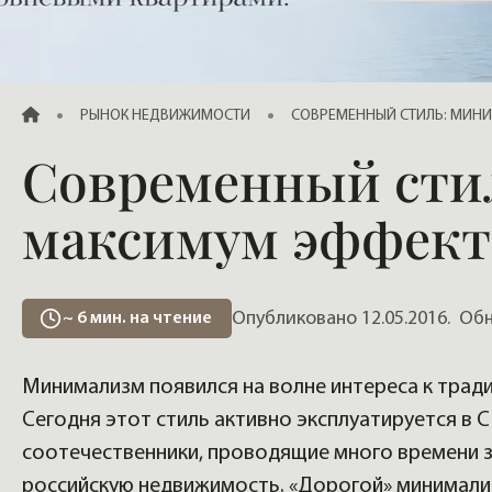
Продажа элитных квартир, жилья
ГЛАВНАЯ
РЫНОК НЕДВИЖИМОСТИ
СОВРЕМЕННЫЙ СТИЛЬ: МИН
Современный стил
максимум эффект
Опубликовано 12.05.2016.
Обно
~
6
мин. на чтение
Минимализм появился на волне интереса к трад
Сегодня этот стиль активно эксплуатируется в 
соотечественники, проводящие много времени 
российскую недвижимость. «Дорогой» минимализ