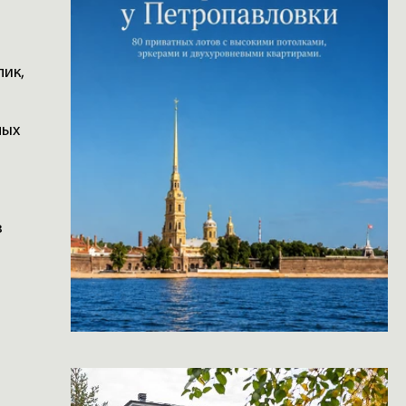
лик,
ных
в