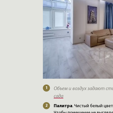
Объем и воздух задают ст
сада
Палитра
. Чистый белый цве
Чтобы помещение не выгляде