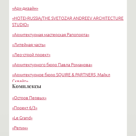
«Арх-дизайн»
Пл. Мужества
«HОTEI-RUSSIA/THE SVETOZAR ANDREEV ARCHITECTURE
STUDIO»
«Архитектурная мастерская Рапопорта»
«Литейная часть»
«Лео-строй проект»
«Архитектурного бюро Павла Романова»
«Архитектурное бюро SQUIRE & PARTNERS, Майкл
Сквайр»
Комплексы
«Рейнберг»
«Остров Первых»
«Фон Гоген Александр Иванович»
«Проект 6/3»
Ноах И. Б.
«Le Grand»
«Репин»