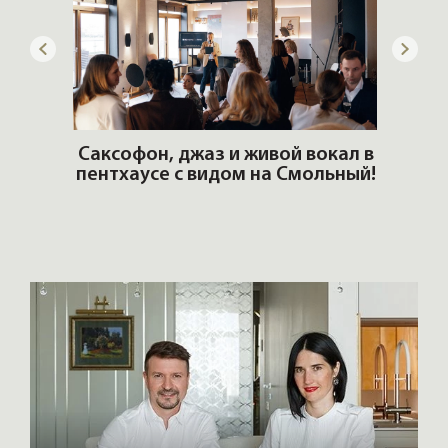
ОШИ.
Саксофон, джаз и живой вокал в
T
пентхаусе с видом на Смольный!
РО
Но