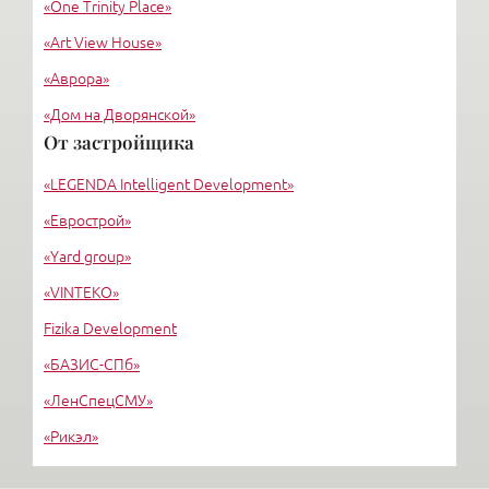
«One Trinity Place»
«Art View House»
«Аврора»
«Дом на Дворянской»
От застройщика
«Империал»
«LEGENDA Intelligent Development»
«Новая История»
«Еврострой»
«Yard group»
«VINTEKO»
Fizika Development
«БАЗИС-СПб»
«ЛенСпецСМУ»
«Рикэл»
«Экополис-стройпроект»