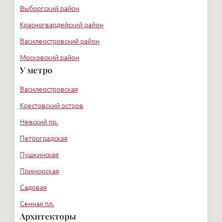
Выборгский район
Красногвардейский район
Василеостровский район
Московский район
У метро
Курортный район
Василеостровская
Крестовский остров
Невский пр.
Петроградская
Пушкинская
Приморская
Садовая
Сенная пл.
Архитекторы
Пл. Ленина