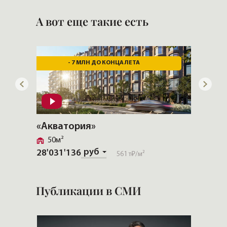
«GHP Group»
А вот еще такие есть
- 7 МЛН ДО КОНЦА ЛЕТА
«Акватория»
«Аква
50м²
98м²
руб
28'031'136
57'069
561 т₽
/м²
Публикации в СМИ