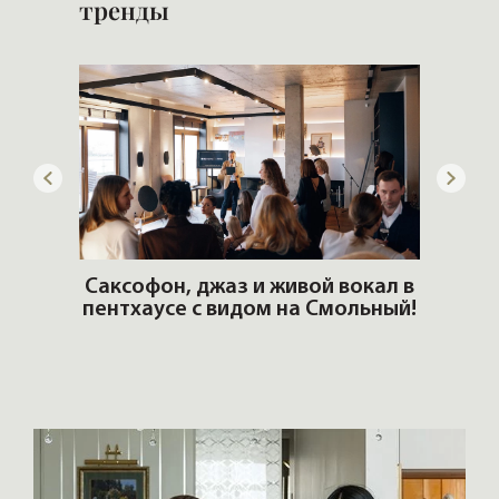
тренды
ОШИ.
Саксофон, джаз и живой вокал в
T
пентхаусе с видом на Смольный!
РО
Но