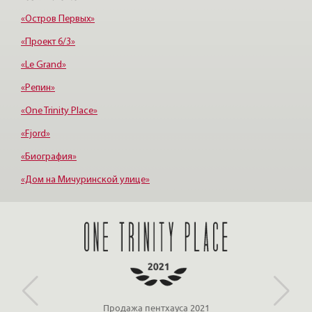
Удельная
«Остров Первых»
«Проект 6/3»
«Le Grand»
«Репин»
«One Trinity Place»
«Fjord»
«Биография»
«Дом на Мичуринской улице»
«Крестовский, 12»
«Ориенталь»
Продажа пентхауса 2021