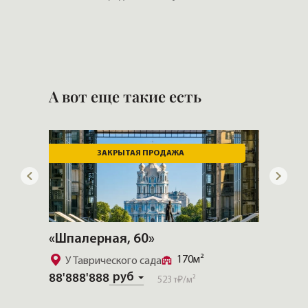
А вот еще такие есть
ЗАКРЫТАЯ ПРОДАЖА
«Шпалерная, 60»
«Прио
94м²
170м²
У Таврического сада
93'800
руб
88'888'888
523 т₽
/м²