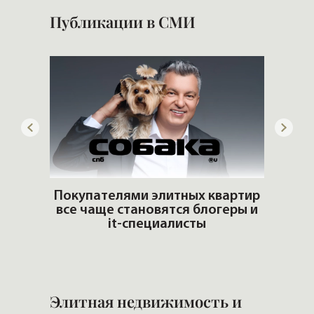
Публикации в СМИ
го
Покупателями элитных квартир
все чаще становятся блогеры и
Б
it-специалисты
н
Элитная недвижимость и