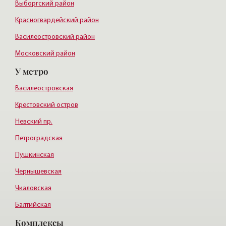
Выборгский район
Красногвардейский район
Василеостровский район
Московский район
У метро
Курортный район
Василеостровская
Крестовский остров
Невский пр.
Петроградская
Пушкинская
Чернышевская
Чкаловская
Балтийская
Комплексы
Старая деревня