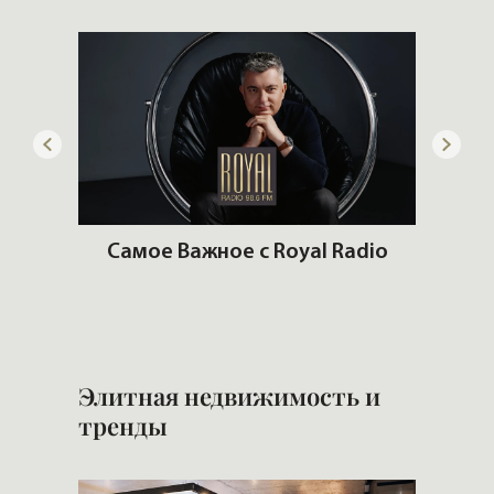
adio
Что несет меняющийся климат
Стр
рынку жилья
Элитная недвижимость и
тренды