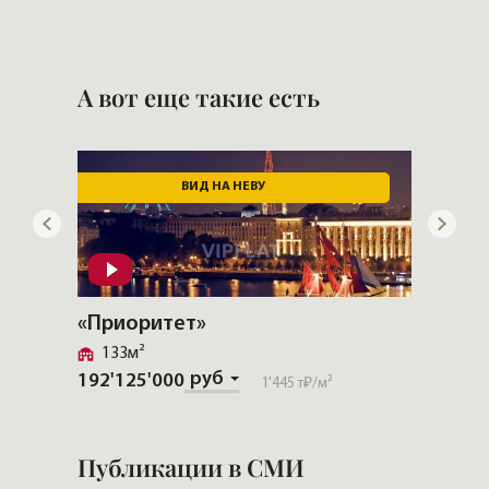
А вот еще такие есть
СКИДКА — 10% ТОЛЬКО СЕЙЧАС
«Моисеенко 10»
«Neva
88м²
Петр
руб
59'602'257
677 т₽
/м²
113'48
Публикации в СМИ