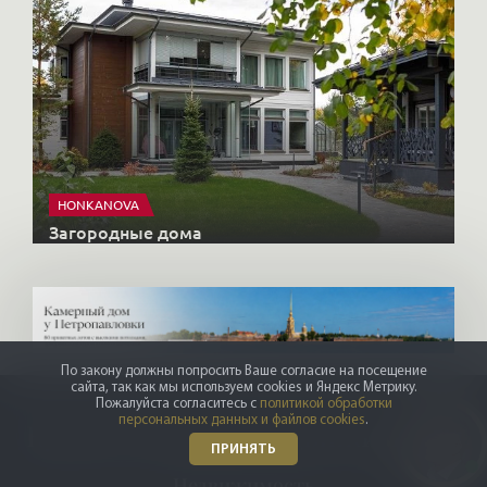
HONKANOVA
Загородные дома
По закону должны попросить Ваше согласие на посещение
сайта, так как мы используем cookies и Яндекс Метрику.
Пожалуйста согласитесь с
политикой обработки
персональных данных и файлов cookies
.
Купить элитную недвижимость
ПРИНЯТЬ
Недвижимость