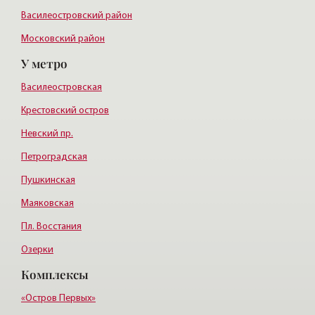
Василеостровский район
Московский район
У метро
Курортный район
Василеостровская
Крестовский остров
Невский пр.
Петроградская
Пушкинская
Маяковская
Пл. Восстания
Озерки
Комплексы
Парк Победы
Беговая
«Остров Первых»