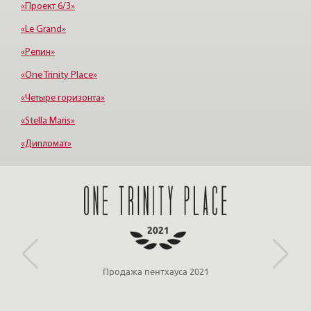
«Проект 6/3»
«Le Grand»
«Репин»
«One Trinity Place»
«Четыре горизонта»
«Stella Maris»
«Дипломат»
«Евросиб»
«МОНФЕРРАН»
Партнёр ООО «ЛСР»