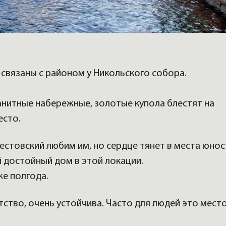
 связаны с районом у Никольского собора.
ранитные набережные, золотые купола блестят на
есто.
рестовский любим им, но сердце тянет в места юнос
 достойный дом в этой локации.
же полгода.
тство, очень устойчива. Часто для людей это мест