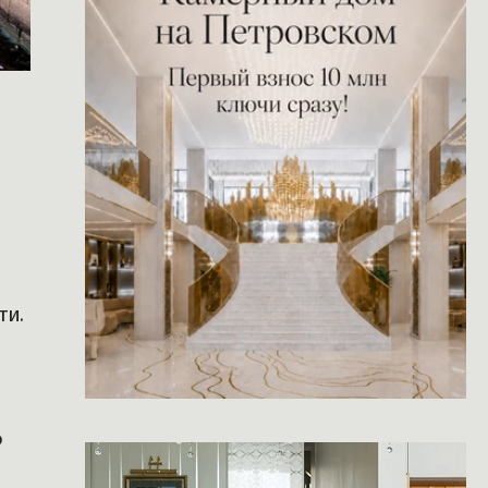
ти.
о