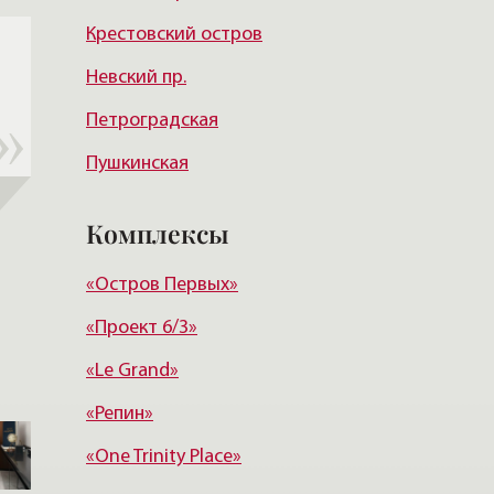
Крестовский остров
Курортный район
Невский пр.
Петроградская
Пушкинская
Достоевская
Комплексы
Маяковская
«Остров Первых»
Новочеркасская
«Проект 6/3»
Озерки
«Le Grand»
Адмиралтейская
«Репин»
«One Trinity Place»