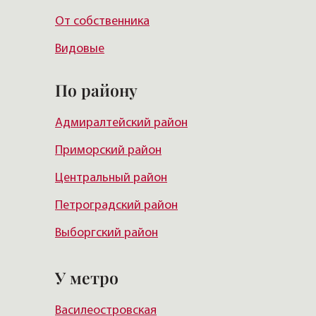
От собственника
Видовые
По району
Адмиралтейский район
Приморский район
Центральный район
Петроградский район
Выборгский район
Красногвардейский район
У метро
Василеостровский район
Василеостровская
Московский район