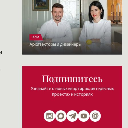
DZM
Архитекторы и дизайнеры
и
—
Подпишитесь
Узнавайте о новых квартирах, интересных
проектах и историях