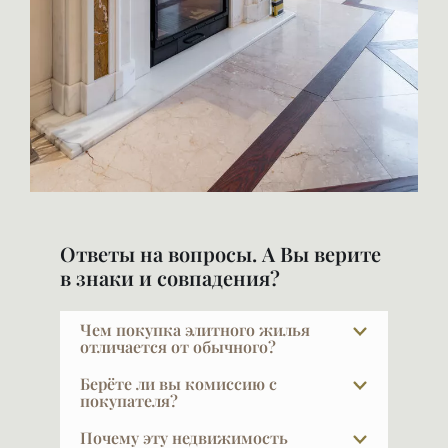
Ответы на вопросы. А Вы верите
в знаки и совпадения?
Чем покупка элитного жилья
отличается от обычного?
У покупателя элитной недвижимости уже
Берёте ли вы комиссию с
есть жильё — и не одно. Он не решает
покупателя?
задачу «где жить» — у него нет это боли.
При покупке в новых проектах — нет.
Почему эту недвижимость
Он покупает действительно то, что его