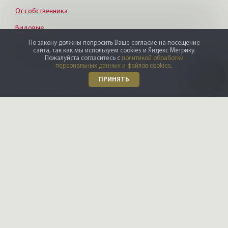
От собственника
Видовые
По закону должны попросить Ваше согласие на посещение
По району
сайта, так как мы используем cookies и Яндекс Метрику.
Пожалуйста согласитесь с
политикой обработки
персональных данных и файлов cookies
.
Адмиралтейский район
ПРИНЯТЬ
Приморский район
Центральный район
Петроградский район
Выборгский район
Красногвардейский район
Василеостровский район
Московский район
У метро
Курортный район
Даю
согласие на обработку
персональных данных
Василеостровская