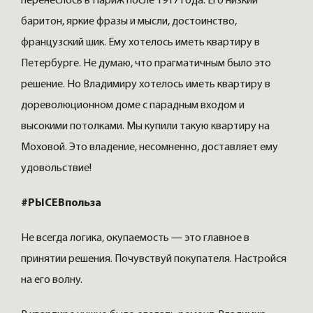
перенеслось в Париж после 1917 года. Его низкий
баритон, яркие фразы и мысли, достоинство,
французский шик. Ему хотелось иметь квартиру в
Петербурге. Не думаю, что прагматичным было это
решение. Но Владимиру хотелось иметь квартиру в
дореволюционном доме с парадным входом и
высокими потолками. Мы купили такую квартиру на
Моховой. Это владение, несомненно, доставляет ему
удовольствие!
#РЫСЕВпольза
Не всегда логика, окупаемость — это главное в
принятии решения. Почувствуй покупателя. Настройся
на его волну.