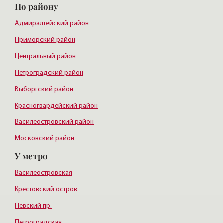
По району
Адмиралтейский район
Приморский район
Центральный район
Петроградский район
Выборгский район
Красногвардейский район
Василеостровский район
Московский район
У метро
Курортный район
Василеостровская
Крестовский остров
Невский пр.
Петроградская