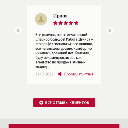
Ольга Андреевна
!
Все в порядке, никаких нареканий,
иса –
спасибо большое! Денис молодец,
ично,
все рассказал, на все вопросы
тно,
реагировал быстро, оперативно. К
но,
нему вообще никаких вопросов не
возникало, все решал быстро,
всегда был на связи. Конечно, я
могу рекомендовать вас как
агентство по продаже элитных
отзыв
квартир.
15.02.2022
Прослушать отзыв
ВСЕ ОТЗЫВЫ КЛИЕНТОВ