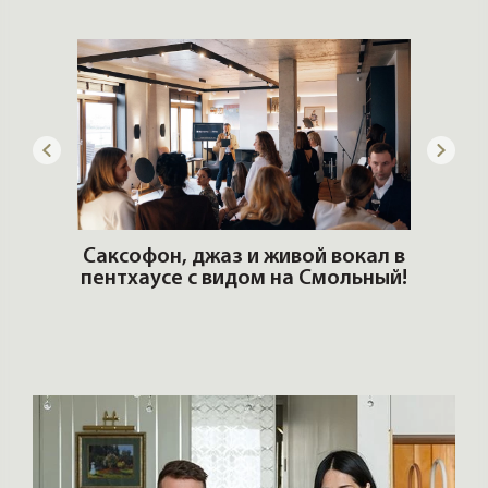
тренды
ОШИ.
Саксофон, джаз и живой вокал в
T
пентхаусе с видом на Смольный!
РО
Но