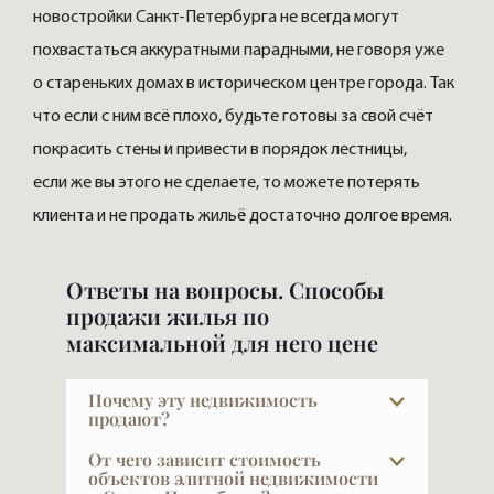
новостройки Санкт-Петербурга не всегда могут
похвастаться аккуратными парадными, не говоря уже
о стареньких домах в историческом центре города. Так
что если с ним всё плохо, будьте готовы за свой счёт
покрасить стены и привести в порядок лестницы,
если же вы этого не сделаете, то можете потерять
клиента и не продать жильё достаточно долгое время.
Ответы на вопросы. Способы
продажи жилья по
максимальной для него цене
Почему эту недвижимость
продают?
Причины абсолютно разные: изменилась
От чего зависит стоимость
семья, квартира стала большой или
объектов элитной недвижимости