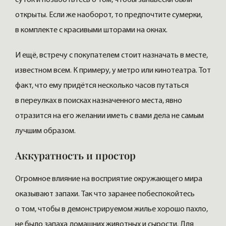
суток и позаботьтесь о том, чтобы занавески были
открыты. Если же наоборот, то предпочтите сумерки,
в комплекте с красивыми шторами на окнах.
И ещё, встречу с покупателем стоит назначать в месте,
известном всем. К примеру, у метро или кинотеатра. Тот
факт, что ему придётся несколько часов путаться
в переулках в поисках назначенного места, явно
отразится на его желании иметь с вами дела не самым
лучшим образом.
Аккуратность и простор
Огромное влияние на восприятие окружающего мира
оказывают запахи. Так что заранее побеспокойтесь
о том, чтобы в демонстрируемом жилье хорошо пахло,
не было запаха домашних животных и сырости. Для