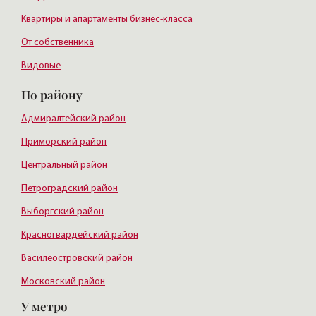
Квартиры и апартаменты бизнес-класса
От собственника
Видовые
По району
Адмиралтейский район
Приморский район
Центральный район
Петроградский район
Выборгский район
Красногвардейский район
Василеостровский район
Московский район
У метро
Курортный район