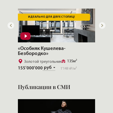
ИДЕАЛЬНО ДЛЯ ДВУХ СТОЛИЦ!
СК
«Особняк Кушелева-
«Моис
Безбородко»
76м²
135м²
53'849
Золотой треугольник
руб
155'000'000
1'148 т₽
/м²
Публикации в СМИ