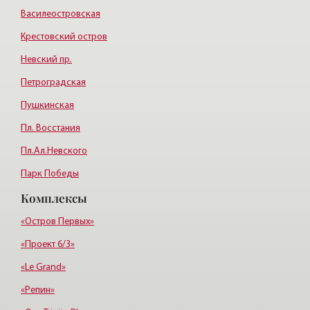
Василеостровская
Крестовский остров
Невский пр.
Петроградская
Пушкинская
Пл. Восстания
Пл.Ал.Невского
Парк Победы
Комплексы
Пионерская
Третьяковская
«Остров Первых»
«Проект 6/3»
«Le Grand»
«Репин»