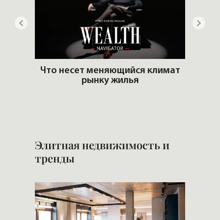
артир
Что несет меняющийся климат
еры и
рынку жилья
Б
н
Элитная недвижимость и
тренды