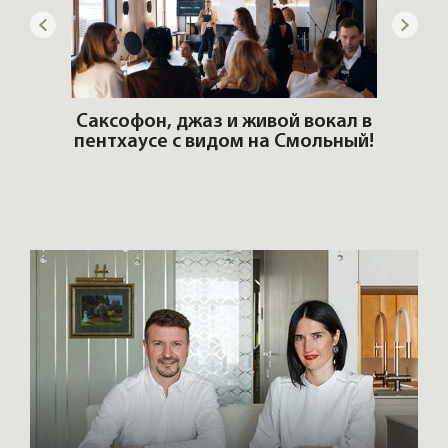
ОШИ.
Саксофон, джаз и живой вокал в
T
пентхаусе с видом на Смольный!
РО
Но