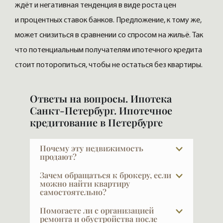
ждёт и негативная тенденция в виде роста цен
и процентных ставок банков. Предложение, к тому же,
может снизиться в сравнении со спросом на жильё. Так
что потенциальным получателям ипотечного кредита
стоит поторопиться, чтобы не остаться без квартиры.
Ответы на вопросы. Ипотека
Санкт-Петербург. Ипотечное
кредитование в Петербурге
Почему эту недвижимость
продают?
Причины абсолютно разные: изменилась
Зачем обращаться к брокеру, если
семья, квартира стала большой или
можно найти квартиру
самостоятельно?
маленькой, кто-то переезжает в другой
город или страну, кто-то хочет перейти
Показательный факт: строительные
Помогаете ли с организацией
на более высокий уровень, у кого-то
компании продают через брокеров 50–
ремонта и обустройства после