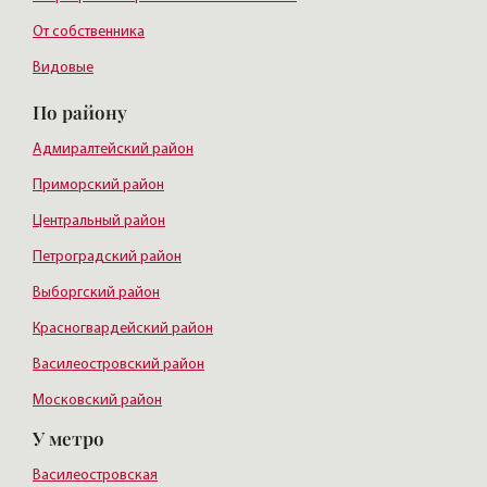
От собственника
Видовые
По району
Адмиралтейский район
Приморский район
Центральный район
Петроградский район
Выборгский район
Красногвардейский район
Василеостровский район
Московский район
У метро
Курортный район
Василеостровская