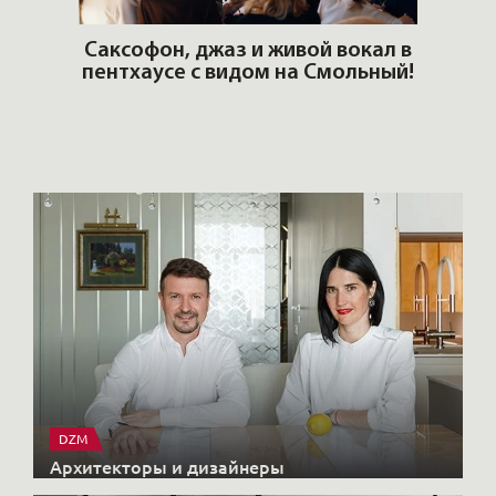
ШИ.
Саксофон, джаз и живой вокал в
пентхаусе с видом на Смольный!
РОС
Нов
DZM
Архитекторы и дизайнеры