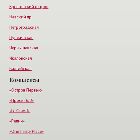
Крестовский остров
Невский пр.
Петроградская
Пушкинская
Чернышевская
Чкаловская
Балтийская
Комплексы
Старая деревня
Удельная
«Остров Первых»
«Проект 6/3»
«Le Grand»
«Репин»
«One Trinity Place»