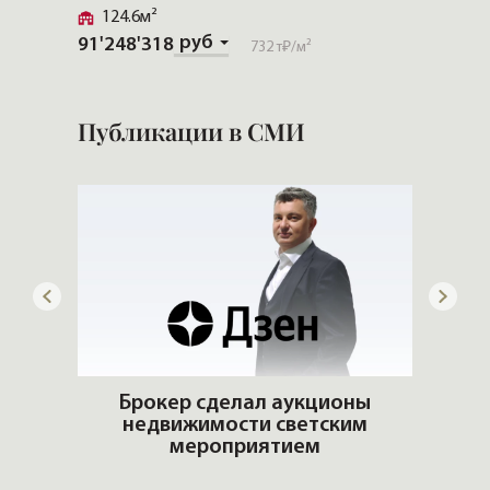
124.6м²
72м²
руб
91'248'318
50'760
732 т₽
/м²
Публикации в СМИ
го
Брокер сделал аукционы
недвижимости светским
Сло
мероприятием