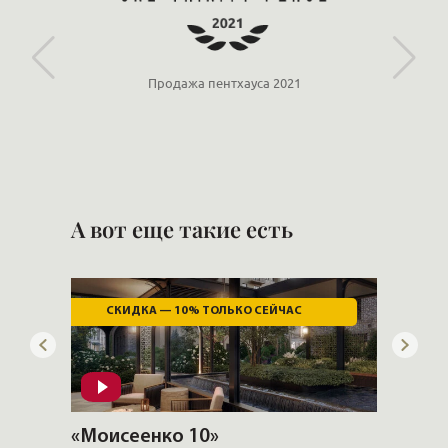
Продажа пентхауса 2021
А вот еще такие есть
СКИДКА — 10% ТОЛЬКО СЕЙЧАС
«Моисеенко 10»
«BAKU