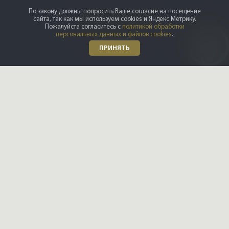
По закону должны попросить Ваше согласие на посещение
сайта, так как мы используем cookies и Яндекс Метрику.
Пожалуйста согласитесь с
политикой обработки
персональных данных и файлов cookies
.
ПРИНЯТЬ
Реклама в журнале
Мы продали
Партнёрам
ПОИСК
Даю
согласие на обработку
персональных данных
Ознакомлен и согласен с
политикой конфиденциальности
ИП Рысев Леонид Юрьевич ИНН 781409416708 ОГРНИП
313784701400377
+7 812 332-09-32
С-Петербург,
+7 495 646-85-46
ПОЗВОНИТЬ ВАМ?
Москва,
8 800 555-75-06
по России,
info@vipflat.ru