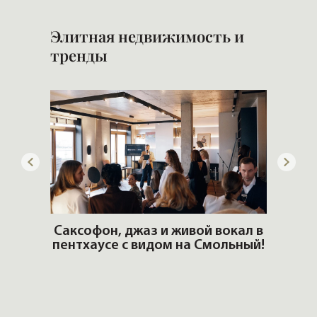
Элитная недвижимость и
тренды
ОШИ.
Саксофон, джаз и живой вокал в
T
пентхаусе с видом на Смольный!
РО
Но