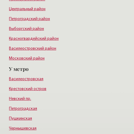
Центральный район
Петроградский район
Выборгский район
Красногвардейский район
Василеостровский район
Московский район
У метро
Курортный район
Василеостровская
Крестовский остров
Невский пр.
Петроградская
Пушкинская
Чернышевская