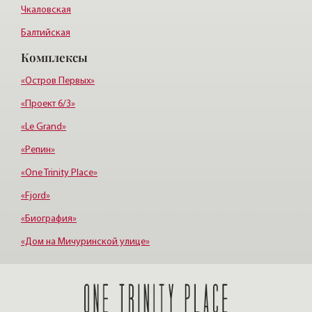
Чкаловская
Балтийская
Комплексы
Старая деревня
Удельная
«Остров Первых»
«Проект 6/3»
«Le Grand»
«Репин»
«One Trinity Place»
«Fjord»
«Биография»
«Дом на Мичуринской улице»
«Крестовский, 12»
«Ориенталь»