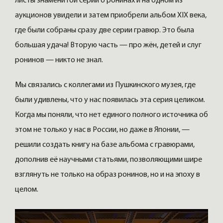
листы знаменитой серии о ронинах и на одном из
аукционов увидели и затем приобрели альбом XIX века,
где были собраны сразу две серии гравюр. Это была
большая удача! Вторую часть — про жён, детей и слуг
ронинов — никто не знал.
Мы связались с коллегами из Пушкинского музея, где
были удивлены, что у нас появилась эта серия целиком.
Когда мы поняли, что нет единого полного источника об
этом не только у нас в России, но даже в Японии, —
решили создать книгу на базе альбома с гравюрами,
дополнив её научными статьями, позволяющими шире
взглянуть не только на образ ронинов, но и на эпоху в
целом.