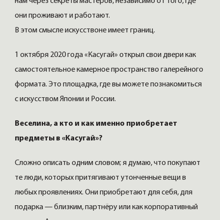
нам через секреты мастеров, независимо от того, где
они проживают и работают.
В этом смысле искусствоне имеет границ.
1 октября 2020 года «Касугай» открыл свои двери как
самостоятельное камерное пространство галерейного
формата. Это площадка, где вы можете познакомиться
с искусством Японии и России.
Веселина, а кто и как именно приобретает
предметы в «Касугай»?
Сложно описать одним словом; я думаю, что покупают
те люди, которых притягивают утонченные вещи в
любых проявлениях. Они приобретают для себя, для
подарка — близким, партнёру или как корпоративный