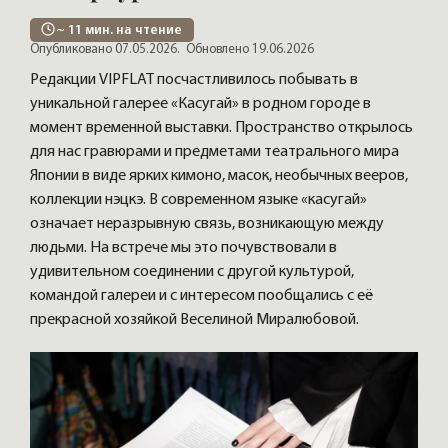
~
11
мин. на чтение
Опубликовано 07.05.2026.
Обновлено 19.06.2026
Редакции VIPFLAT посчастливилось побывать в
уникальной галерее «Касугай» в родном городе в
момент временной выставки. Пространство открылось
для нас гравюрами и предметами театрального мира
Японии в виде ярких кимоно, масок, необычных вееров,
коллекции нэцкэ. В современном языке «касугай»
означает неразрывную связь, возникающую между
людьми. На встрече мы это почувствовали в
удивительном соединении с другой культурой,
командой галереи и с интересом пообщались с её
прекрасной хозяйкой Веселиной Миралюбовой.