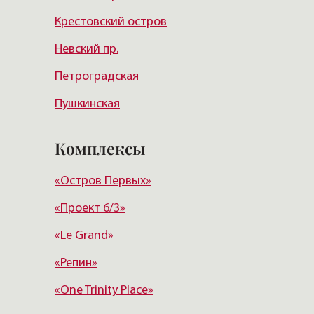
Крестовский остров
Курортный район
Невский пр.
Петроградская
Пушкинская
Чернышевская
Комплексы
Чкаловская
«Остров Первых»
Балтийская
«Проект 6/3»
Старая деревня
«Le Grand»
Удельная
«Репин»
«One Trinity Place»