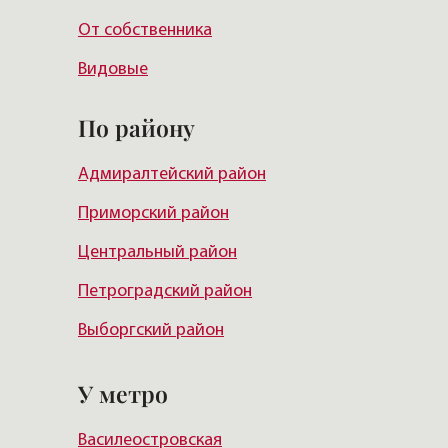
От собственника
Видовые
По району
Адмиралтейский район
Приморский район
Центральный район
Петроградский район
Выборгский район
Красногвардейский район
У метро
Василеостровский район
Василеостровская
Московский район