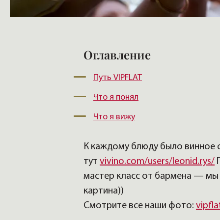
Оглавление
Путь VIPFLAT
Что я понял
Что я вижу
К каждому блюду было винное
тут
vivino.com/users/leonid.rys/
П
мастер класс от бармена — мы 
картина))
Смотрите все наши фото:
vipfla