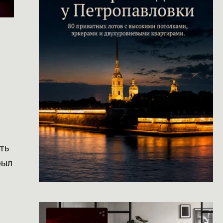
ть
был