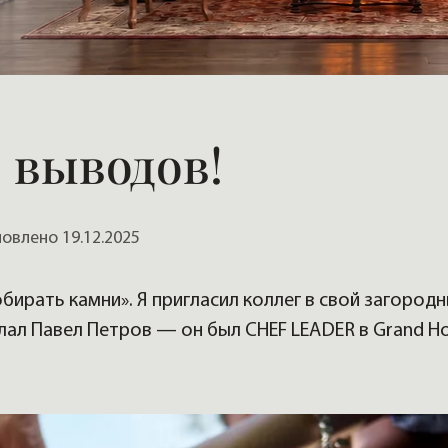
, домов
5 выводов!
влено 19.12.2025
ирать камни». Я пригласил коллег в свой загород
лал Павел Петров — он был СHEF LEADER в Grand Ho