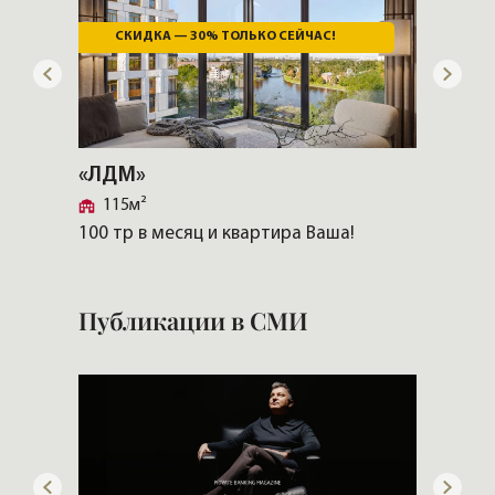
СКИДКА — 30% ТОЛЬКО СЕЙЧАС!
ВИ
«ЛДМ»
«VILL
115м²
Крес
100 тр в месяц и квартира Ваша!
Скачат
Публикации в СМИ