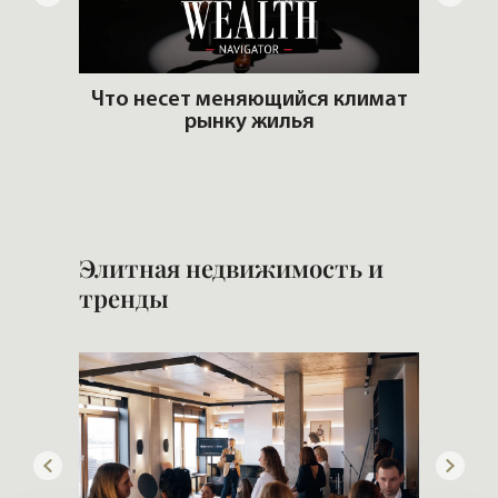
 рынке
Что несет меняющийся климат
рынку жилья
Б
н
Элитная недвижимость и
тренды