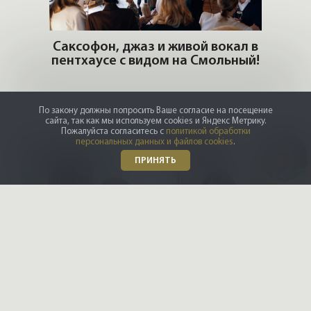
ОШИ.
Саксофон, джаз и живой вокал в
T
пентхаусе с видом на Смольный!
РО
Но
По закону должны попросить Ваше согласие на посещение
сайта, так как мы используем cookies и Яндекс Метрику.
Пожалуйста согласитесь с
политикой обработки
персональных данных и файлов cookies
.
ПРИНЯТЬ
DZM
Архитекторы и дизайнеры