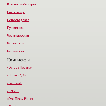
Крестовский остров
Невский пр.
Петроградская
Пушкинская
Чернышевская
Чкаловская
Балтийская
Комплексы
Старая деревня
Удельная
«Остров Первых»
«Проект 6/3»
«Le Grand»
«Репин»
«One Trinity Place»