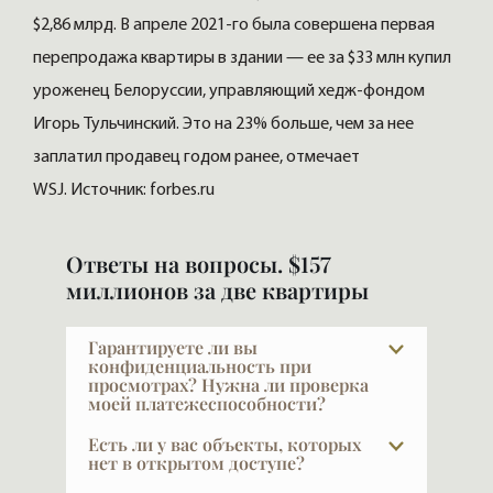
$2,86 млрд. В апреле 2021-го была совершена первая
перепродажа квартиры в здании — ее за $33 млн купил
уроженец Белоруссии, управляющий хедж-фондом
Игорь Тульчинский. Это на 23% больше, чем за нее
заплатил продавец годом ранее, отмечает
WSJ. Источник: forbes.ru
Ответы на вопросы. $157
миллионов за две квартиры
Гарантируете ли вы
конфиденциальность при
просмотрах? Нужна ли проверка
моей платежеспособности?
VIPFLAT 20 лет работает с VIP-клиентами.
Есть ли у вас объекты, которых
Они часто закрыты и не публичны — мы
нет в открытом доступе?
понимаем, что такое