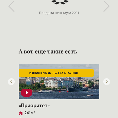
Продажа пентхауса 2021
А вот еще такие есть
ИДЕАЛЬНО ДЛЯ ДВУХ СТОЛИЦ!
ВИ
«Приоритет»
«VILL
241м²
Крес