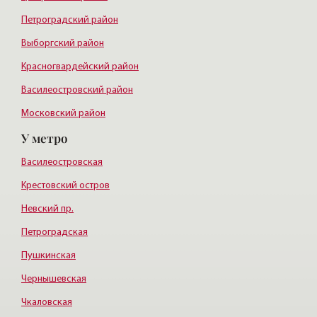
Петроградский район
Выборгский район
Красногвардейский район
Василеостровский район
Московский район
У метро
Курортный район
Василеостровская
Крестовский остров
Невский пр.
Петроградская
Пушкинская
Чернышевская
Чкаловская