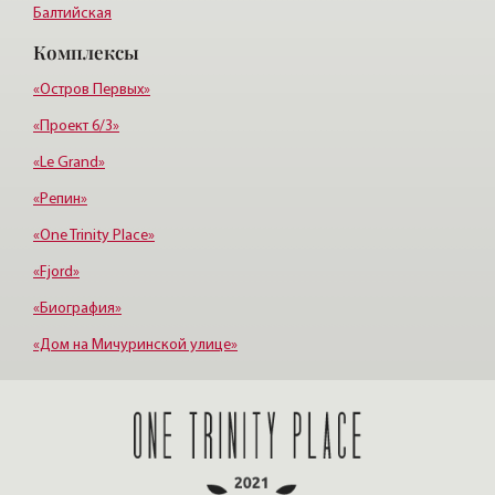
Балтийская
Комплексы
Старая деревня
Удельная
«Остров Первых»
«Проект 6/3»
«Le Grand»
«Репин»
«One Trinity Place»
«Fjord»
«Биография»
«Дом на Мичуринской улице»
«Крестовский, 12»
«Ориенталь»