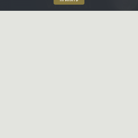
ПРИНЯТЬ
Реклама в журнале
Мы продали
Партнёрам
ПОИСК
Даю
согласие на обработку
персональных данных
Ознакомлен и согласен с
политикой конфиденциальности
ПОЗВОНИТЬ ВАМ?
ИП Рысев Леонид Юрьевич ИНН 781409416708 ОГРНИП
313784701400377
+7 812 332-09-32
С-Петербург,
+7 495 646-85-46
Москва,
8 800 555-75-06
по России,
info@vipflat.ru
Материалы не являются публичной офертой. Посещая сайт, вы