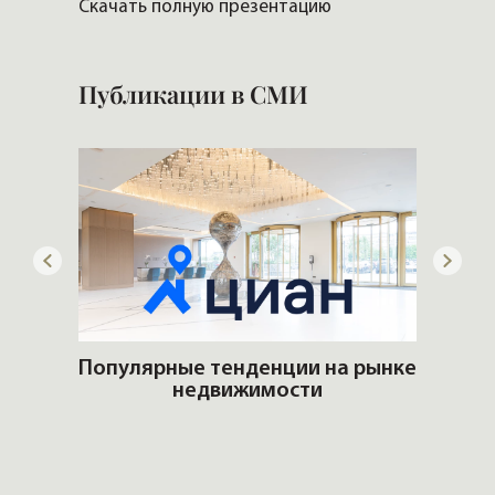
Скачать полную презентацию
Скачат
Публикации в СМИ
ем
Популярные тенденции на рынке
ром
недвижимости
Что 