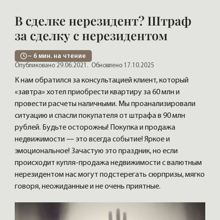
В сделке нерезидент? Штраф
за сделку с нерезидентом
~
6
мин. на чтение
Опубликовано 29.06.2021.
Обновлено 17.10.2025
К нам обратился за консультацией клиент, который
«завтра» хотел приобрести квартиру за 60 млн и
провести расчеты наличными. Мы проанализировали
ситуацию и спасли покупателя от штрафа в 90 млн
рублей. Будьте осторожны! Покупка и продажа
недвижимости — это всегда событие! Яркое и
эмоциональное! Зачастую это праздник, но если
происходит купля-продажа недвижимости с валютным
нерезидентом нас могут подстерегать сюрпризы, мягко
говоря, неожиданные и не очень приятные.