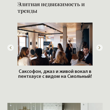
Элитная недвижимость и
тренды
ОШИ.
Саксофон, джаз и живой вокал в
T
пентхаусе с видом на Смольный!
РО
Но