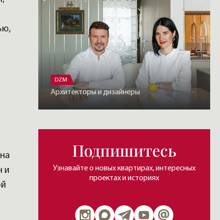
ью,
DZM
Архитекторы и дизайнеры
Подпишитесь
ена
Узнавайте о новых квартирах, интересных
н и
проектах и историях
ой