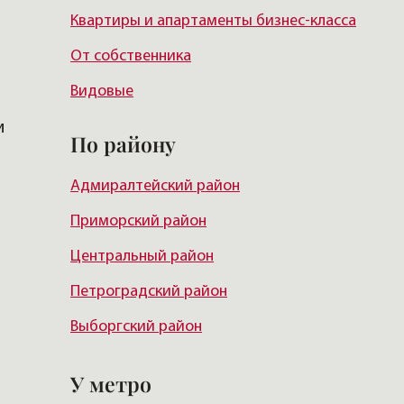
Квартиры и апартаменты бизнес-класса
От собственника
Видовые
и
По району
Адмиралтейский район
Приморский район
Центральный район
Петроградский район
Выборгский район
Красногвардейский район
У метро
Василеостровский район