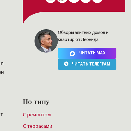
Обзоры элитных домов и
квартир от Леонида
Нажимая на кнопку, Вы соглашаетесь c
политикой
сайта
ЧИТАТЬ MAX
ая
ЧИТАТЬ ТЕЛЕГРАМ
ен
По типу
ют
С ремонтом
С террасами