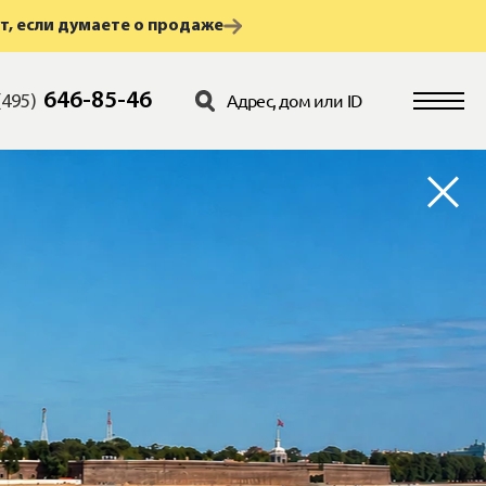
т, если думаете о продаже
646-85-46
(495)