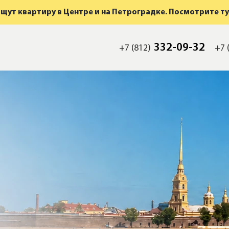
щут квартиру в Центре и на Петроградке. Посмотрите ту
332-09-32
+7 (812)
+7 
мость
а