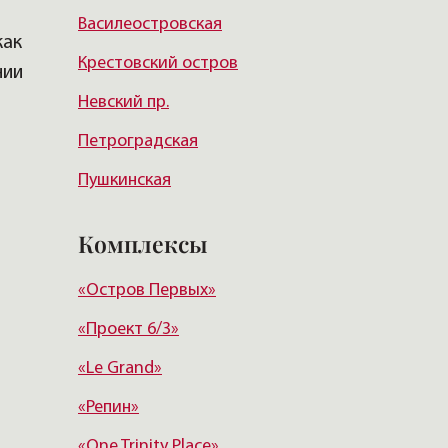
Василеостровская
Московский район
как
Крестовский остров
Курортный район
нии
Невский пр.
Петроградская
Пушкинская
Достоевская
Комплексы
Маяковская
«Остров Первых»
Новочеркасская
«Проект 6/3»
Озерки
«Le Grand»
Адмиралтейская
«Репин»
«One Trinity Place»