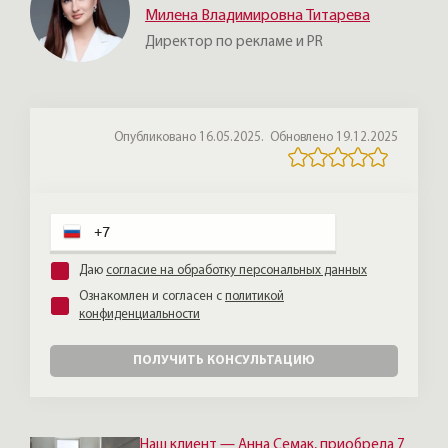
без ремонта, иногда делит её на две,
Милена Владимировна Титарева
делает стильный ремонт и продаёт с
Обычно поиск начинают самостоятельно,
Директор по рекламе и PR
прибылью — получая огромное
но через несколько недель наступает
наслаждение от созидания вещей,
разочарование, опустошение, путаница. В
которыми будут наслаждаться другие.
этот момент и выбирают того, кто
поможет найти ту квартиру, которая
Опубликовано 16.05.2025.
Обновлено 19.12.2025
будет доставлять радость многие годы.
Плюс открытый рынок — лишь меньшая
часть реального предложения: самые
интересные объекты в элитном сегменте
продают закрыто, через
профессиональные контакты.
Даю
согласие на обработку персональных данных
Ознакомлен и согласен с
политикой
конфиденциальности
ПОЛУЧИТЬ КОНСУЛЬТАЦИЮ
Наш клиент — Анна Семак, приобрела 7