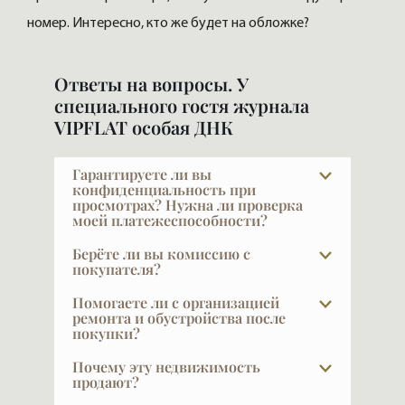
номер. Интересно, кто же будет на обложке?
Ответы на вопросы. У
специального гостя журнала
VIPFLAT особая ДНК
Гарантируете ли вы
конфиденциальность при
просмотрах? Нужна ли проверка
моей платежеспособности?
VIPFLAT 20 лет работает с VIP-клиентами.
Берёте ли вы комиссию с
Они часто закрыты и не публичны — мы
покупателя?
понимаем, что такое
При покупке в новых проектах — нет.
Помогаете ли с организацией
конфиденциальность, и мы её
Наши услуги для покупателя бесплатны,
ремонта и обустройства после
обеспечиваем. Исключение составляет
покупки?
это стандартная практика в
ситуация, когда сам клиент хочет публично
профессиональном брокеридже элитной
Да, и это очень важный выбор — найти
Почему эту недвижимость
заявить о сделке, что тоже часто бывает:
недвижимости. Наши клиенты в основном
дизайнера и строителя по рекомендации.
продают?
это дополнительный PR.
и приобретают в новых проектах — они
Ремонт — большая проблема и сложная