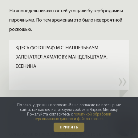
На «понедельниках» гостей угощали бутербродами и
пирожными. По тем временам это было невероятной
роскошью.
ЗДЕСЬ ФОТОГРАФ М.С. НАППЕЛЬБАУМ
ЗАПЕЧАТЛЕЛ АХМАТОВУ, МАНДЕЛЬШТАМА,
ЕСЕНИНА
По закону должны попросить Ваше согласие на посещение
«CRYSTAL PALACE» хранит атмосферу романтики и
сайта, так как мы используем cookies и Яндекс Метрику.
Пожалуйста согласитесь с
политикой обработки
творчества. Это место стало свидетелем не только
персональных данных и файлов cookies
.
литературных обсуждений, но и трепетных чувств,
ПРИНЯТЬ
связывающих поколения, что делает это здание