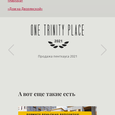
«Аврора»
«Дом на Дворянской»
«Империал»
«Новая История»
Продажа пентхауса 2021
А вот еще такие есть
ДЕРЖИТЕ ДЕНЬГИ НА ДЕПОЗИТАХ!
СК