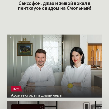
ОШИ.
Саксофон, джаз и живой вокал в
T
пентхаусе с видом на Смольный!
РО
Но
DZM
Архитекторы и дизайнеры