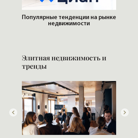
артир
Популярные тенденции на рынке
еры и
недвижимости
К
кв
Элитная недвижимость и
тренды