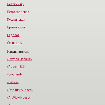
Невский пр.
Петроградская
Пушкинская
Приморская
Садовая
Сенная пл.
Комплексы
Пл. Ленина
Пл. Мужества
«Остров Первых»
«Проект 6/3»
«Le Grand»
«Репин»
«One Trinity Place»
«Art View House»