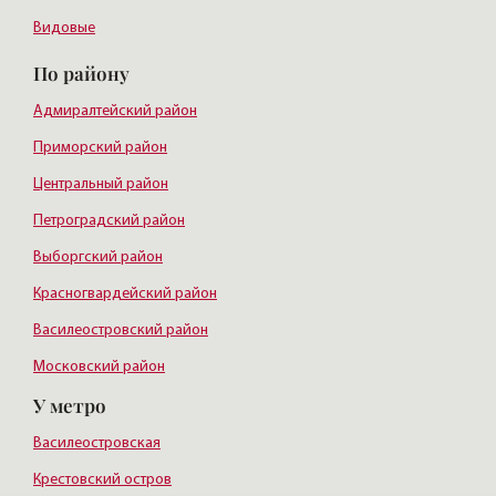
Видовые
По району
Адмиралтейский район
Приморский район
Центральный район
Петроградский район
Выборгский район
Красногвардейский район
Василеостровский район
Московский район
У метро
Курортный район
Василеостровская
Крестовский остров