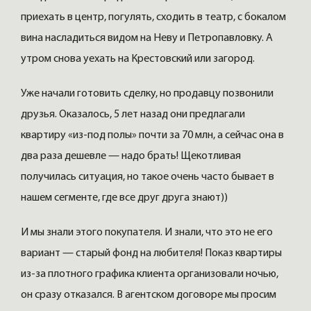
приехать в центр, погулять, сходить в театр, с бокалом
вина насладиться видом на Неву и Петропавловку. А
утром снова уехать на Крестовский или загород.
Уже начали готовить сделку, но продавцу позвонили
друзья. Оказалось, 5 лет назад они предлагали
квартиру «из-под полы» почти за 70 млн, а сейчас она в
два раза дешевле — надо брать! Щекотливая
получилась ситуация, но такое очень часто бывает в
нашем сегменте, где все друг друга знают))
И мы знали этого покупателя. И знали, что это не его
вариант — старый фонд на любителя! Показ квартиры
из-за плотного графика клиента организовали ночью,
он сразу отказался. В агентском договоре мы просим