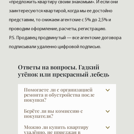
«предложить квартиру своим знакомым». И если они
заинтересуются квартирой, когда мы ее достойно
представим, то снижаем агентские с 5% до 2,5% и
проводим оформление, расчеты, регистрацию.
P.S. Продавец продвинутый — все агентские договора
подписывали удаленно цифровой подписью.
Ответы на вопросы. Гадкий
утёнок или прекрасный лебедь
Помогаете ли с организацией
ремонта и обустройства после
покупки?
Да, и это очень важный выбор — найти
Берёте ли вы комиссию с
дизайнера и строителя по рекомендации.
покупателя?
Ремонт — большая проблема и сложная
При покупке в новых проектах — нет.
Можно ли купить квартиру
задача, поручать её стоит только тому,
Наши услуги для покупателя бесплатны,
удалённо, не приезжая в