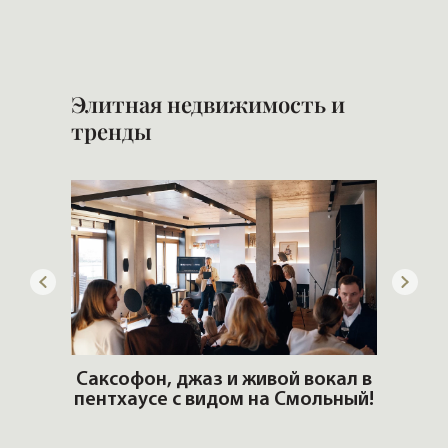
Элитная недвижимость и
тренды
ОШИ.
Саксофон, джаз и живой вокал в
T
пентхаусе с видом на Смольный!
РО
Но