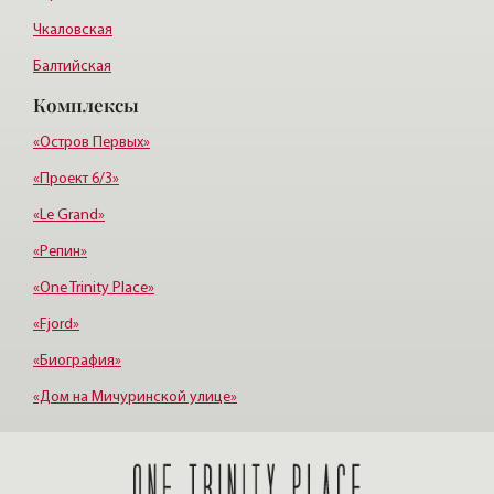
Чкаловская
Балтийская
Комплексы
Старая деревня
Удельная
«Остров Первых»
«Проект 6/3»
«Le Grand»
«Репин»
«One Trinity Place»
«Fjord»
«Биография»
«Дом на Мичуринской улице»
«Крестовский, 12»
«Ориенталь»