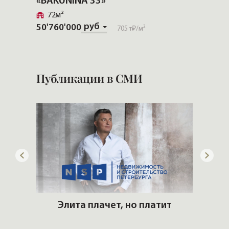
«BAKUNINA 33»
«Особ
Безбо
72м²
руб
50'760'000
Золо
705 т₽
/м²
155'00
Публикации в СМИ
ую
Элита плачет, но платит
ть?
Сам