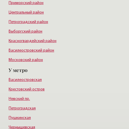
Приморский район
Центральный район
Петроградский район
Выборгский район
Красногвардейский район
Василеостровский район
Московский район
У метро
Курортный район
Василеостровская
Крестовский остров
Невский пр.
Петроградская
Пушкинская
Чернышевская