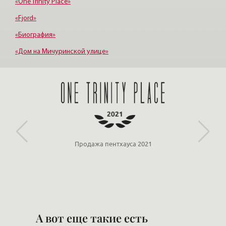
«One Trinity Place»
«Fjord»
«Биография»
«Дом на Мичуринской улице»
«Крестовский, 12»
«Ориенталь»
Продажа пентхауса 2021
А вот еще такие есть