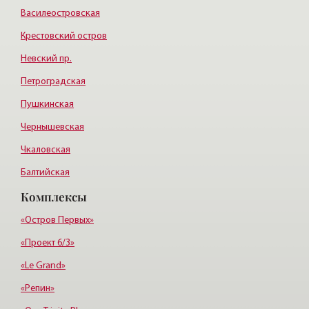
Василеостровская
Крестовский остров
Невский пр.
Петроградская
Пушкинская
Чернышевская
Чкаловская
Балтийская
Комплексы
Старая деревня
Удельная
«Остров Первых»
«Проект 6/3»
«Le Grand»
«Репин»