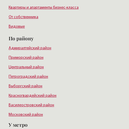
Квартиры и апартаменты бизнес-класса
От собственника
Видовые
По району
Адмиралтейский район
Приморский район
Центральный район
Петроградский район
Выборгский район
Красногвардейский район
Василеостровский район
Московский район
У метро
Курортный район