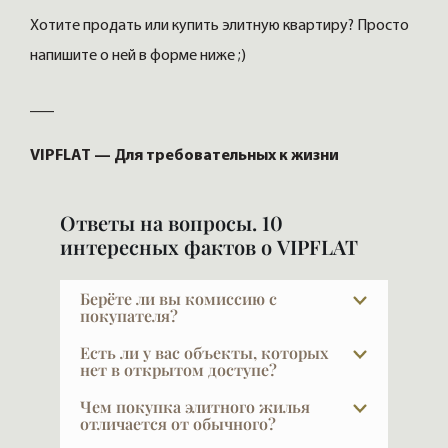
Хотите продать или купить элитную квартиру? Просто
напишите о ней в форме ниже ;)
___
VIPFLAT — Для требовательных к жизни
Ответы на вопросы. 10
интересных фактов о VIPFLAT
Берёте ли вы комиссию с
покупателя?
При покупке в новых проектах — нет.
Есть ли у вас объекты, которых
Наши услуги для покупателя бесплатны,
нет в открытом доступе?
это стандартная практика в
В элите далеко не всё есть в открытой
Чем покупка элитного жилья
профессиональном брокеридже элитной
рекламе, и это объяснимо: часть наших
отличается от обычного?
недвижимости. Наши клиенты в основном
клиентов не хочет, чтобы кто-то знал, что