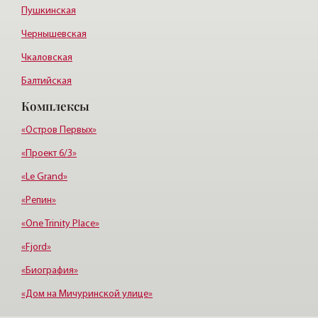
Пушкинская
Чернышевская
Чкаловская
Балтийская
Комплексы
Старая деревня
Удельная
«Остров Первых»
«Проект 6/3»
«Le Grand»
«Репин»
«One Trinity Place»
«Fjord»
«Биография»
«Дом на Мичуринской улице»
«Крестовский, 12»