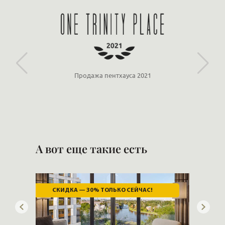
«Ориенталь»
Продажа пентхауса 2021
А вот еще такие есть
СКИДКА — 30% ТОЛЬКО СЕЙЧАС!
ИД