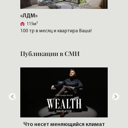
«ЛДМ»
«Прио
115м²
241м
100 тр в месяц и квартира Ваша!
Скачат
Публикации в СМИ
ему?
Что несет меняющийся климат