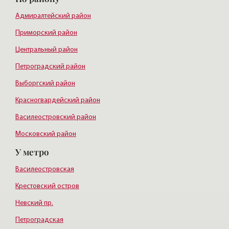
Адмиралтейский район
Приморский район
Центральный район
Петроградский район
Выборгский район
Красногвардейский район
Василеостровский район
Московский район
У метро
Курортный район
Василеостровская
Крестовский остров
Невский пр.
Петроградская