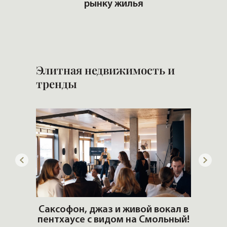
рынку жилья
Б
н
Элитная недвижимость и
тренды
ОШИ.
Саксофон, джаз и живой вокал в
T
пентхаусе с видом на Смольный!
РО