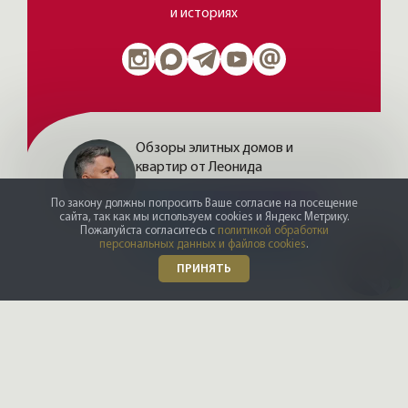
и историях
Обзоры элитных домов и
квартир от Леонида
По закону должны попросить Ваше согласие на посещение
Нажимая на кнопку, Вы соглашаетесь c
политикой сайта
ЧИТАТЬ MAX
сайта, так как мы используем cookies и Яндекс Метрику.
Пожалуйста согласитесь с
политикой обработки
ЧИТАТЬ ТЕЛЕГРАМ
персональных данных и файлов cookies
.
ПРИНЯТЬ
По типу
С ремонтом
С террасами