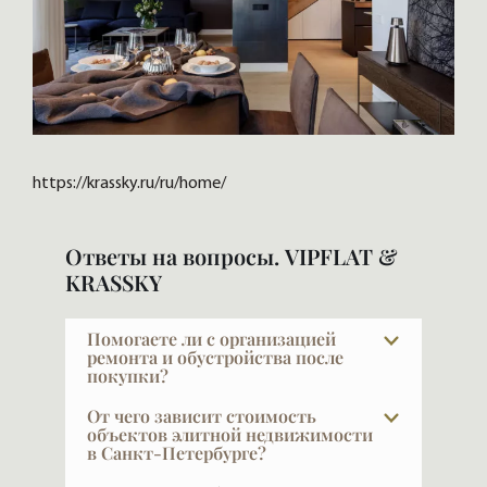
https://krassky.ru/ru/home/
Ответы на вопросы. VIPFLAT &
KRASSKY
Помогаете ли с организацией
ремонта и обустройства после
покупки?
Да, и это очень важный выбор — найти
От чего зависит стоимость
дизайнера и строителя по рекомендации.
объектов элитной недвижимости
в Санкт-Петербурге?
Ремонт — большая проблема и сложная
задача, поручать её стоит только тому,
Как известно, главное — место, место и