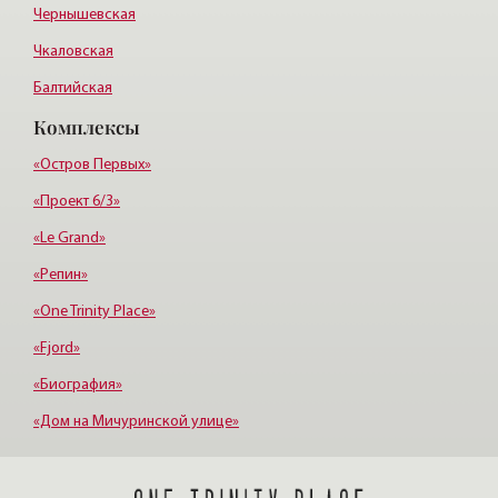
Чернышевская
Чкаловская
Балтийская
Комплексы
Старая деревня
Удельная
«Остров Первых»
«Проект 6/3»
«Le Grand»
«Репин»
«One Trinity Place»
«Fjord»
«Биография»
«Дом на Мичуринской улице»
«Крестовский, 12»
«Ориенталь»