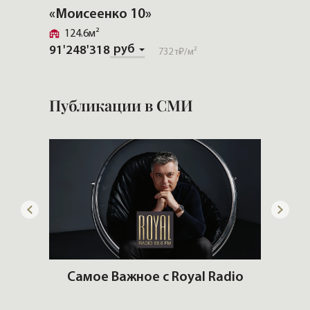
«Моисеенко 10»
«ЛДМ
124.6м²
115м
руб
91'248'318
100 тр
732 т₽
/м²
Публикации в СМИ
го
Самое Важное с Royal Radio
И