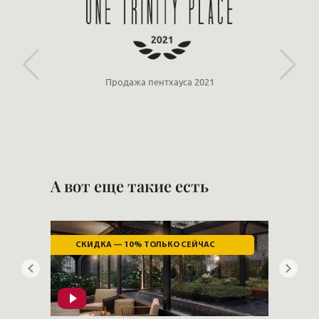
Продажа пентхауса 2021
А вот еще такие есть
СКИДКА — 10% ТОЛЬКО СЕЙЧАС
СКИ