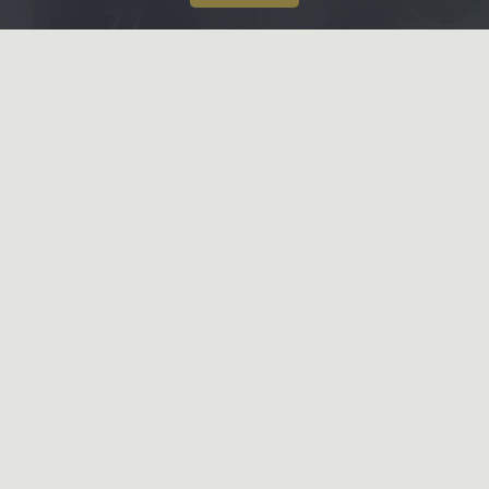
X-CONTROL
Интерьерные решения
Даю
согласие на обработку
персональных данных
Ознакомлен и согласен с
политикой конфиденциальности
ПОЗВОНИТЬ ВАМ?
HONKANOVA
Загородные дома