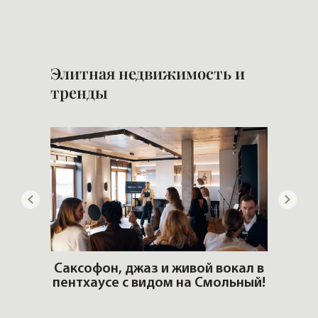
и 
Элитная недвижимость и
тренды
ОШИ.
Саксофон, джаз и живой вокал в
T
пентхаусе с видом на Смольный!
РО
Но