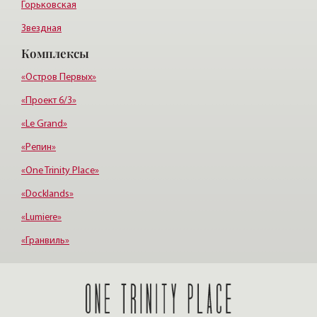
Горьковская
Звездная
Комплексы
Купчино
Электросила
«Остров Первых»
«Проект 6/3»
«Le Grand»
«Репин»
«One Trinity Place»
«Docklands»
«Lumiere»
«Гранвиль»
«Дом профессоров Смольного»
«Мироздание»