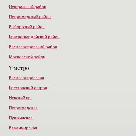
Центральный район
Петроградский район
Выборгский район
Красногвардейский район
Василеостровский район
Московский район
У метро
Курортный район
Василеостровская
Крестовский остров
Невский пр.
Петроградская
Пушкинская
Владимирская