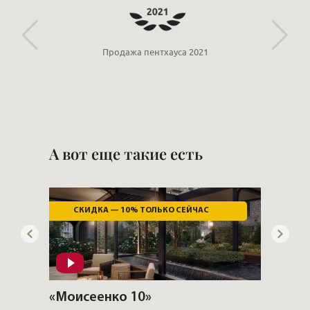
Пар
Продажа пентхауса 2021
А вот еще такие есть
СКИДКА — 30% ТОЛЬКО СЕЙЧАС!
«ЛДМ»
«Фонт