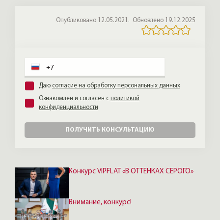
несколько видео квартиры.
Опубликовано 12.05.2021.
Обновлено 19.12.2025
На вторичном рынке удалённо покупают
реже — в каждом варианте много
нюансов: нужно зайти и ощутить ауру,
посмотреть, как выглядит парадная, и
принять это или нет. Но сама механика
сделки сегодня проводится несложно:
Даю
согласие на обработку персональных данных
через Госуслуги можно удалённо
Ознакомлен и согласен с
политикой
подписать агентский и предварительный
конфиденциальности
договоры, а обеспечительный платёж
оплатить онлайн.
ПОЛУЧИТЬ КОНСУЛЬТАЦИЮ
Конкурс VIPFLAT «В ОТТЕНКАХ СЕРОГО»
Внимание, конкурс!