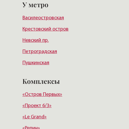
У метро
Василеостровский район
Василеостровская
Московский район
Крестовский остров
Курортный район
Невский пр.
Петроградская
Пушкинская
Чернышевская
Комплексы
Чкаловская
«Остров Первых»
Балтийская
«Проект 6/3»
Старая деревня
«Le Grand»
Удельная
«Репин»