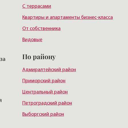
С террасами
Квартиры и апартаменты бизнес-класса
От собственника
Видовые
По району
 за
Адмиралтейский район
Приморский район
Центральный район
я
Петроградский район
Выборгский район
Красногвардейский район