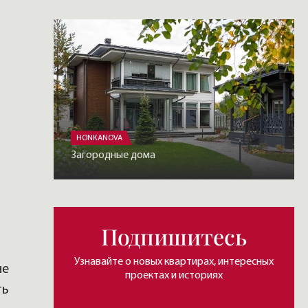
HONKANOVA
Загородные дома
Подпишитесь
Узнавайте о новых квартирах, интересных
не
проектах и историях
ть