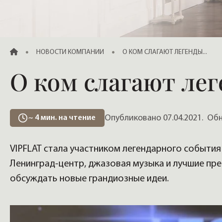
Продажа элитных квартир, жилья
ГЛАВНАЯ
НОВОСТИ КОМПАНИИ
О КОМ СЛАГАЮТ ЛЕГЕНДЫ...
О ком слагают лег
Опубликовано 07.04.2021.
Обно
~
4
мин. на чтение
VIPFLAT стала участником легендарного событ
Ленинград-центр, джазовая музыка и лучшие пр
обсуждать новые грандиозные идеи.