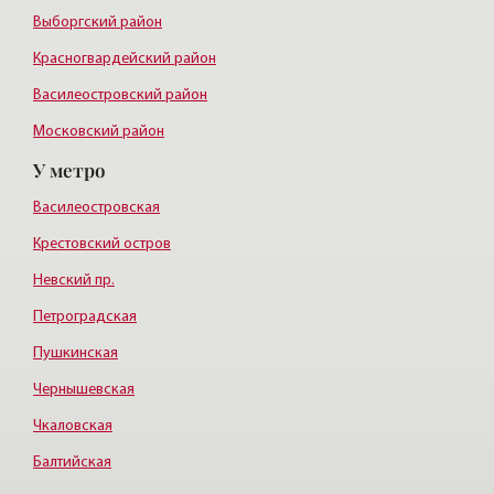
Выборгский район
Красногвардейский район
Василеостровский район
Московский район
У метро
Курортный район
Василеостровская
Крестовский остров
Невский пр.
Петроградская
Пушкинская
Чернышевская
Чкаловская
Балтийская