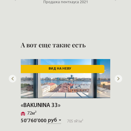
Продажа пентхауса 2021
А вот еще такие есть
ВИД НА НЕВУ
«BAKUNINA 33»
«Приор
72м²
133м²
руб
50'760'000
192'125
705 т₽
/м²