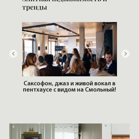
тренды
ОШИ.
Саксофон, джаз и живой вокал в
T
пентхаусе с видом на Смольный!
РО
Но