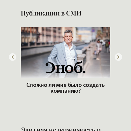
Публикации в СМИ
артир
Сложно ли мне было создать
еры и
компанию?
Б
н
Элитная недвижимость и