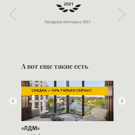
Продажа пентхауса 2021
А вот еще такие есть
СКИДКА — 30% ТОЛЬКО СЕЙЧАС!
ДЕР
«ЛДМ»
«ЛДМ