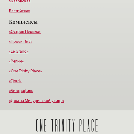
Чкаловская
Балтийская
Комплексы
Старая деревня
Удельная
«Остров Первых»
«Проект 6/3»
«Le Grand»
«Репин»
«One Trinity Place»
«Fjord»
«Биография»
«Дом на Мичуринской улице»
«Крестовский, 12»
«Ориенталь»