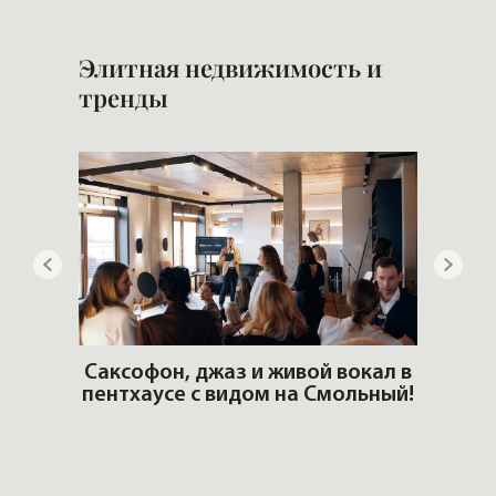
Элитная недвижимость и
тренды
ОШИ.
Саксофон, джаз и живой вокал в
T
пентхаусе с видом на Смольный!
РО
Но