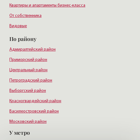
Квартиры и апартаменты бизнес-класса
От собственника
Видовые
По району
Адмиралтейский район
Приморский район
Центральный район
Петроградский район
Выборгский район
Красногвардейский район
Василеостровский район
Московский район
У метро
Курортный район