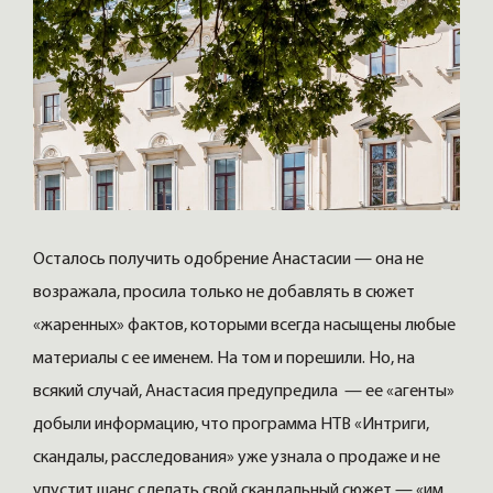
Осталось получить одобрение Анастасии — она не
возражала, просила только не добавлять в сюжет
«жаренных» фактов, которыми всегда насыщены любые
материалы с ее именем. На том и порешили. Но, на
всякий случай, Анастасия предупредила — ее «агенты»
добыли информацию, что программа НТВ «Интриги,
скандалы, расследования» уже узнала о продаже и не
упустит шанс сделать свой скандальный сюжет — «им