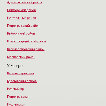
Адмиралтейский район
Приморский район
Центральный район
Петроградский район
Выборгский район
Красногвардейский район
Василеостровский район
Московский район
У метро
Курортный район
Василеостровская
Крестовский остров
Невский пр.
Петроградская
Пушкинская