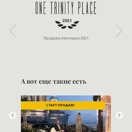
«Ориенталь»
Партнёр ООО «ЛСР»
А вот еще такие есть
ВИД НА НЕВУ