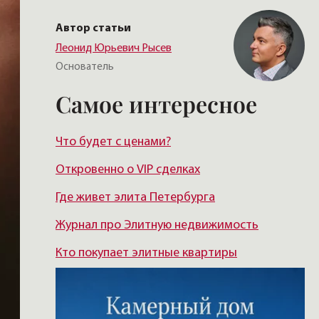
Автор статьи
Леонид Юрьевич Рысев
Основатель
Самое интересное
Что будет с ценами?
Откровенно о VIP сделках
Где живет элита Петербурга
Журнал про Элитную недвижимость
Кто покупает элитные квартиры