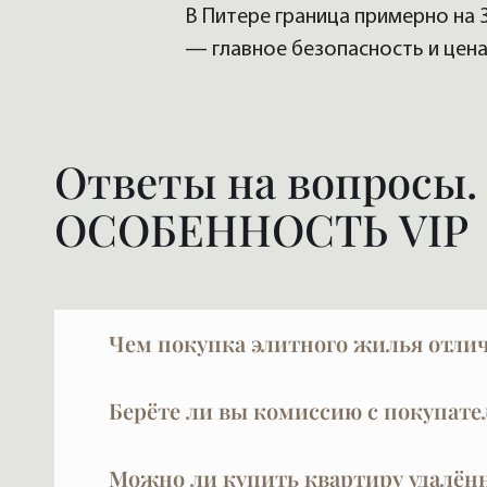
В Питере граница примерно на 
— главное безопасность и цена
Ответы на вопросы
ОСОБЕННОСТЬ VIP
Чем покупка элитного жилья отлич
У покупателя элитной недвижимости уже ес
Берёте ли вы комиссию с покупате
жить» — у него нет это боли. Он покупает 
другая логика выбора — спокойная, без ко
При покупке в новых проектах — нет. Наши 
Можно ли купить квартиру удалённ