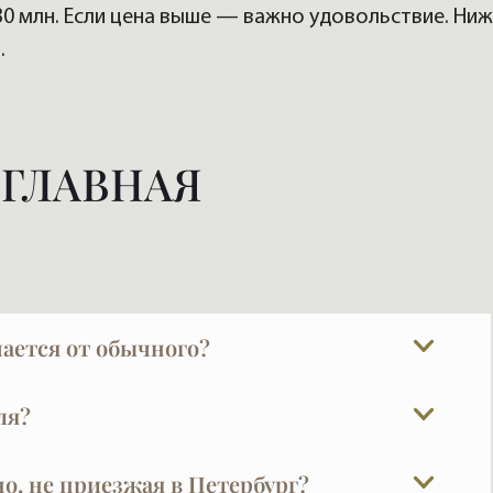
30 млн. Если цена выше — важно удовольствие. Ни
.
. ГЛАВНАЯ
ается от обычного?
ть жильё — и не одно. Он не решает задачу «где
ля?
действительно то, что его вдохновит. Отсюда
мпромиссов и торопливости.
услуги для покупателя бесплатны, это
о, не приезжая в Петербург?