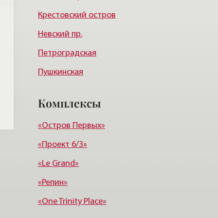
Крестовский остров
Курортный район
Невский пр.
Петроградская
Пушкинская
Чернышевская
Комплексы
Чкаловская
«Остров Первых»
Балтийская
«Проект 6/3»
Старая деревня
«Le Grand»
Удельная
«Репин»
«One Trinity Place»