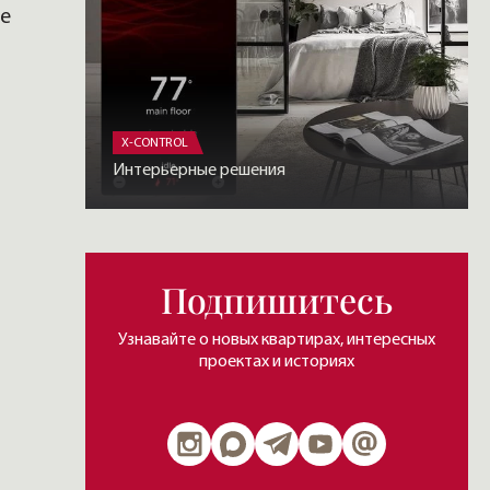
же
X-CONTROL
Интерьерные решения
Подпишитесь
Узнавайте о новых квартирах, интересных
проектах и историях