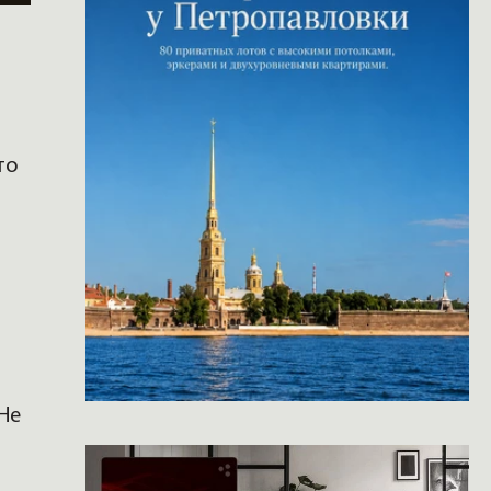
то
 Не