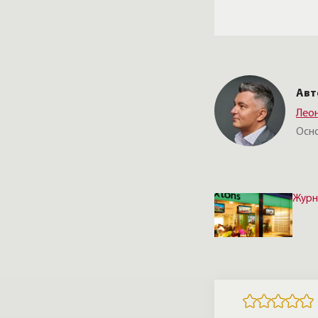
понимания контекста.
Авт
Лео
Осн
Журн