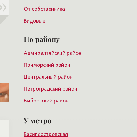
От собственника
Видовые
По району
Адмиралтейский район
Приморский район
Центральный район
Петроградский район
Выборгский район
Красногвардейский район
У метро
Василеостровский район
Василеостровская
Московский район