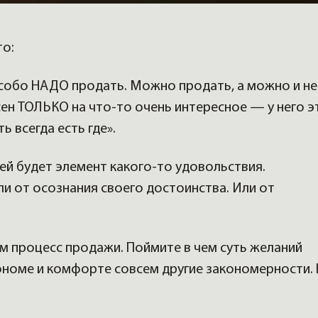
то:
особо НАДО продать. Можно продать, а можно и не
сен ТОЛЬКО на что-то очень интересное — у него э
ь всегда есть где».
 ней будет элемент какого-то удовольствия.
ли от осознания своего достоинства. Или от
им процесс продажи. Поймите в чем суть желаний
кономе и комфорте совсем другие закономерности.