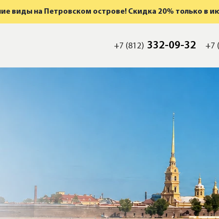
ие виды на Петровском острове! Скидка 20% только в и
332-09-32
+7 (812)
+7 
мость
а