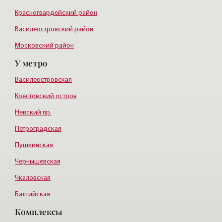
Красногвардейский район
Василеостровский район
Московский район
У метро
Курортный район
Василеостровская
Крестовский остров
Невский пр.
Петроградская
Пушкинская
Чернышевская
Чкаловская
Балтийская
Комплексы
Старая деревня