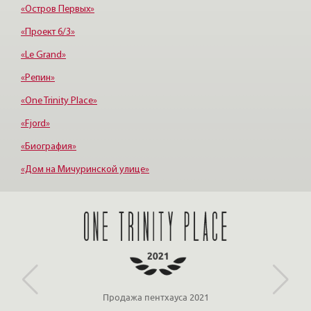
Удельная
«Остров Первых»
«Проект 6/3»
«Le Grand»
«Репин»
«One Trinity Place»
«Fjord»
«Биография»
«Дом на Мичуринской улице»
«Крестовский, 12»
«Ориенталь»
Продажа пентхауса 2021