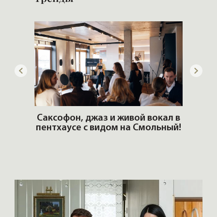
ОШИ.
Саксофон, джаз и живой вокал в
T
пентхаусе с видом на Смольный!
РО
Но