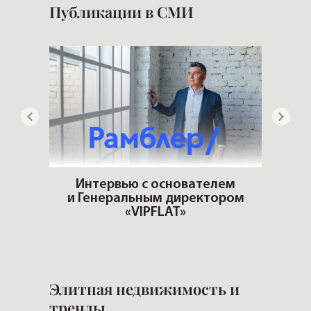
Публикации в СМИ
артир
Интервью с основателем
еры и
и Генеральным директором
Что 
«VIPFLAT»
Элитная недвижимость и
тренды