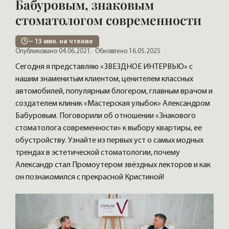
Бабуровым, знаковым
стоматологом современности
~
13
мин. на чтение
Опубликовано 04.06.2021.
Обновлено 16.05.2025
Сегодня я представляю «ЗВЕЗДНОЕ ИНТЕРВЬЮ» с
нашим знаменитым клиентом, ценителем классных
автомобилей, популярным блогером, главным врачом и
создателем клиник «Мастерская улыбок» Александром
Бабуровым. Поговорили об отношении «Знакового
стоматолога современности» к выбору квартиры, ее
обустройству. Узнайте из первых уст о самых модных
трендах в эстетической стоматологии, почему
Александр стал Промоутером звёздных лекторов и как
он познакомился с прекрасной Кристиной!