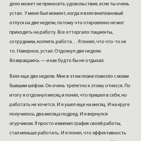
дело может не приносить удовольствия, если ты очень
устал. У меня был момент, когда я взял внеплановый
отпуск на две недели, потому что откровенно не мог
приходить на работу. Все отторгало: пациенты,
сотрудники, коллеги, работа… Я понял, что что-то не
то. Наверное, устал. Отдохнул две недели.
Возвращаюсь — и как будто бы не отдыхал.
Взял еще две недели. Мне в этом плане повезло с моим
бывшим шефом. Он очень трепетно к этому отнесся. По
итогу я отдохнул месяц и понял, что пришел в себя, но
работать не хочется. И я ушел еще на месяц. И на круге
получилось два месяца подряд. И я вернулся
огурчиком. Я просто изменил график своей работы,
стал меньше работать. И я понял, что эффективность