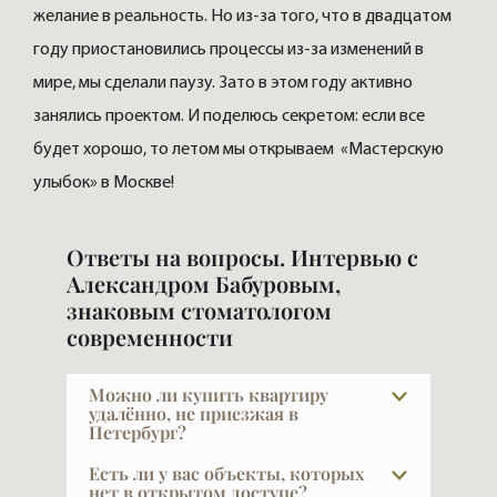
желание в реальность. Но из-за того, что в двадцатом
году приостановились процессы из-за изменений в
мире, мы сделали паузу. Зато в этом году активно
занялись проектом. И поделюсь секретом: если все
будет хорошо, то летом мы открываем «Мастерскую
улыбок» в Москве!
Ответы на вопросы. Интервью с
Александром Бабуровым,
знаковым стоматологом
современности
Можно ли купить квартиру
удалённо, не приезжая в
Петербург?
Да, мы регулярно работаем с
Есть ли у вас объекты, которых
покупателями из разных городов. И
нет в открытом доступе?