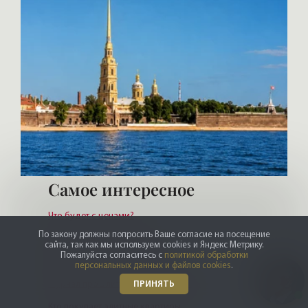
Самое интересное
Что будет с ценами?
По закону должны попросить Ваше согласие на посещение
Откровенно о VIP сделках
сайта, так как мы используем cookies и Яндекс Метрику.
Пожалуйста согласитесь с
политикой обработки
Где живет элита Петербурга
персональных данных и файлов cookies
.
Журнал про Элитную недвижимость
ПРИНЯТЬ
Кто покупает элитные квартиры