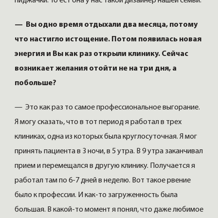
пиджачки. То ест она у нас такой дизайнер нашей семьи.
— Вы одно время отдыхали два месяца, потому
что настигло истощение. Потом появилась новая
энергия и Вы как раз открыли клинику. Сейчас
возникает желания отойти не на три дня, а
побольше?
— Это как раз то самое профессиональное выгорание.
Я могу сказать, что в тот период я работал в трех
клиниках, одна из которых была круглосуточная. Я мог
принять пациента в 3 ночи, в 5 утра. В 9 утра заканчивал
прием и перемещался в другую клинику. Получается я
работал там по 6-7 дней в неделю. Вот такое рвение
было к профессии. И как-то загруженность была
большая. В какой-то момент я понял, что даже любимое