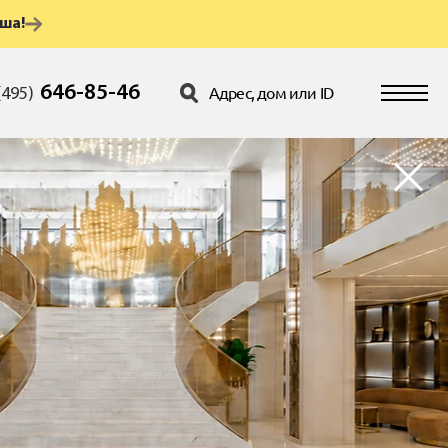
аша!
646-85-46
(495)