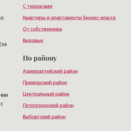
С террасами
со
Квартиры и апартаменты бизнес-класса
От собственника
Видовые
(за
По району
Адмиралтейский район
Приморский район
Центральный район
нии
 с
Петроградский район
Выборгский район
Красногвардейский район