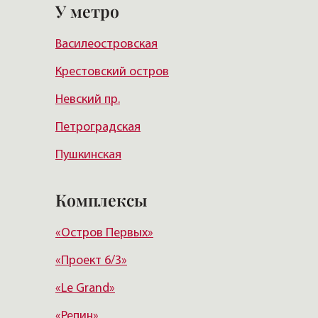
У метро
Василеостровский район
Василеостровская
Московский район
Крестовский остров
Курортный район
Невский пр.
Петроградская
Пушкинская
Садовая
Комплексы
Сенная пл.
«Остров Первых»
Спортивная
«Проект 6/3»
Пл. Мужества
«Le Grand»
Политехническая
«Репин»