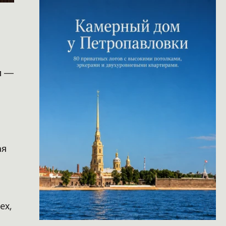
и —
ая
ех,