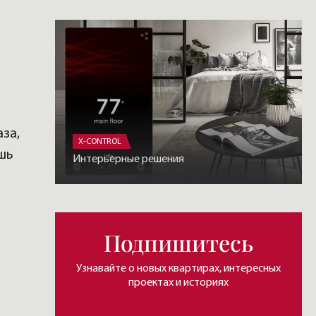
за,
X-CONTROL
ишь
Интерьерные решения
Подпишитесь
Узнавайте о новых квартирах, интересных
проектах и историях