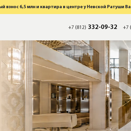
й взнос 6,5 млн и квартира в центре у Невской Ратуши В
332-09-32
+7 (812)
+7 
мость
а