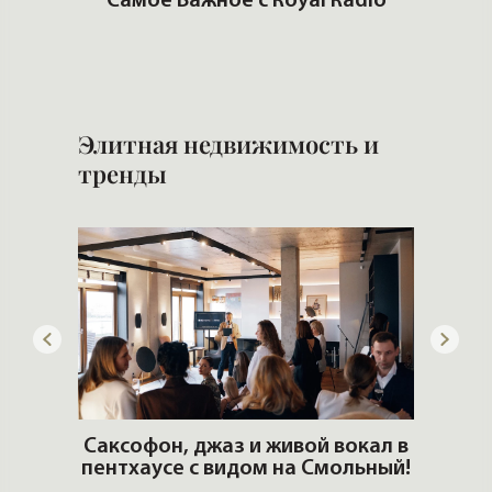
ую
Самое Важное с Royal Radio
ть?
Ч
Элитная недвижимость и
тренды
ОШИ.
Саксофон, джаз и живой вокал в
T
пентхаусе с видом на Смольный!
РО