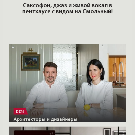
ОШИ.
Саксофон, джаз и живой вокал в
T
пентхаусе с видом на Смольный!
РО
Но
DZM
Архитекторы и дизайнеры