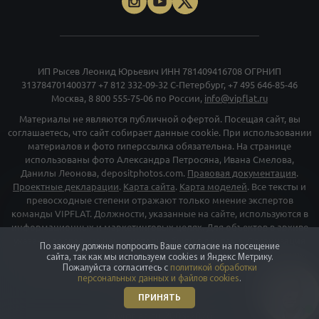
ИП Рысев Леонид Юрьевич ИНН 781409416708 ОГРНИП
313784701400377
+7 812 332-09-32
С-Петербург,
+7 495 646-85-46
Москва,
8 800 555-75-06
по России,
info@vipflat.ru
Материалы не являются публичной офертой. Посещая сайт, вы
соглашаетесь, что сайт собирает данные cookie. При использовании
материалов и фото гиперссылка обязательна. На странице
использованы фото Александра Петросяна, Ивана Смелова,
Данилы Леонова, depositphotos.com.
Правовая документация
.
Проектные декларации
.
Карта сайта
.
Карта моделей
. Все тексты и
превосходные степени отражают только мнение экспертов
команды VIPFLAT. Должности, указанные на сайте, используются в
информационных и маркетинговых целях. Для объектов в архиве
указаны последние цены, которые были в рекламе. Организация
По закону должны попросить Ваше согласие на посещение
«Мета», и принадлежащие ей компании «Facebook» и «Instagram»,
сайта, так как мы используем cookies и Яндекс Метрику.
признаны экстремискими и их деятельность запрещена на
Пожалуйста согласитесь с
политикой обработки
персональных данных и файлов cookies
.
территории РФ
ПРИНЯТЬ
©
vipflat.ru
2003-2026