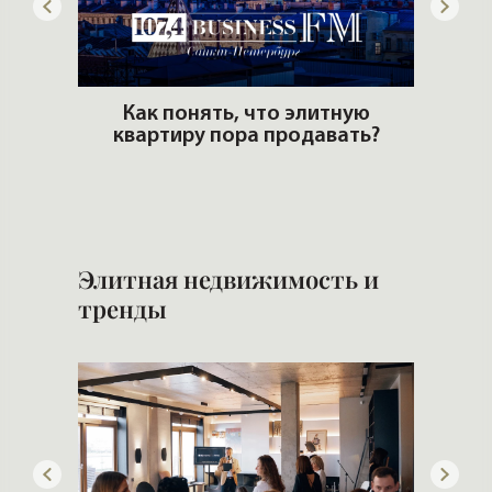
ем
Как понять, что элитную
ром
квартиру пора продавать?
Поку
все 
Элитная недвижимость и
тренды