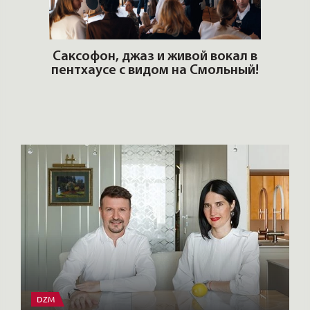
ОШИ.
Саксофон, джаз и живой вокал в
T
пентхаусе с видом на Смольный!
РО
Но
DZM