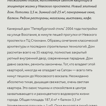
Неожиданно тихая, наполненная светом квартира в
эпицентре жизни у Невского проспекта. Новый элитный
дом. Потолки 3,5 м. Зимний сад 25 м², панорамные окна,
балкон. Рядом рестораны, магазины, выставки, кафе.
Камерный дом "Петербургский стиль" 2004 года постройки
на улице Восстания, в минуте пешей прогулки от Невского
проспекта и ТЦ Стокманн. Образец сочетания классической
архитектуры и последних строительных технологий. Дом
рассчитан всего на 35 квартир, полностью закрытый
уютный внутренний двор, современные парадные. Дом
давно заселен, ремонты закончены. Тот, кто владеет этой
квартирой, никогда не опаздает на Сапсан — всего пять
минут пешком до Московского вокзала. Неожиданно
абсолютно тихая, дышащая свежестью, очень светлая
квартира. Это оазис тишины и спокойствия в центре
захватывающего и разноцветного водоворота жизни
города. Общая площадь 187,4 м² + балкон 3,3 м²
(приведенная площадь = 1 м²). Окна выходят в тихий сквер,