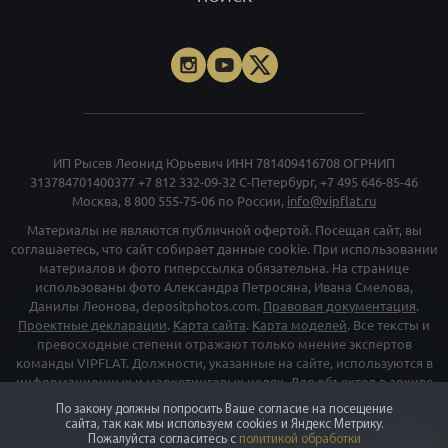
ИП Рысев Леонид Юрьевич ИНН 781409416708 ОГРНИП
313784701400377
+7 812 332-09-32
С-Петербург,
+7 495 646-85-46
Москва,
8 800 555-75-06
по России,
info@vipflat.ru
Материалы не являются публичной офертой. Посещая сайт, вы
соглашаетесь, что сайт собирает данные cookie. При использовании
материалов и фото гиперссылка обязательна. На странице
использованы фото Александра Петросяна, Ивана Смелова,
Данилы Леонова, depositphotos.com.
Правовая документация
.
Проектные декларации
.
Карта сайта
.
Карта моделей
. Все тексты и
превосходные степени отражают только мнение экспертов
команды VIPFLAT. Должности, указанные на сайте, используются в
информационных и маркетинговых целях. Для объектов в архиве
указаны последние цены, которые были в рекламе. Организация
По закону должны попросить Ваше согласие на посещение
«Мета», и принадлежащие ей компании «Facebook» и «Instagram»,
сайта, так как мы используем cookies и Яндекс Метрику.
признаны экстремискими и их деятельность запрещена на
Пожалуйста согласитесь с
политикой обработки