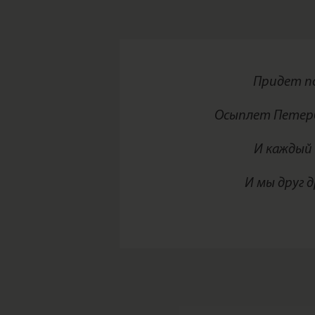
Придет п
Осыплет Петер
И каждый 
И мы друг д