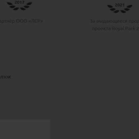
выдающиеся продажи
За продажу особой кв
екта Royal Park 2021
2020 ЖК FAMILI
уток