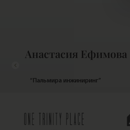
Анастасия Ефимова 
“Пальмира инжиниринг”