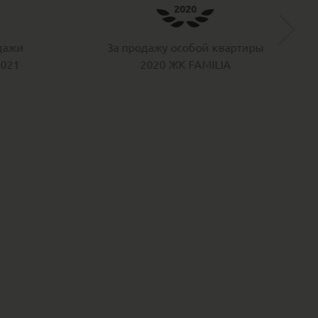
«Лучшая брокерская
компания на рынке элитной
артиры
недвижимости Санкт-
A
Петербурга и ЛО»