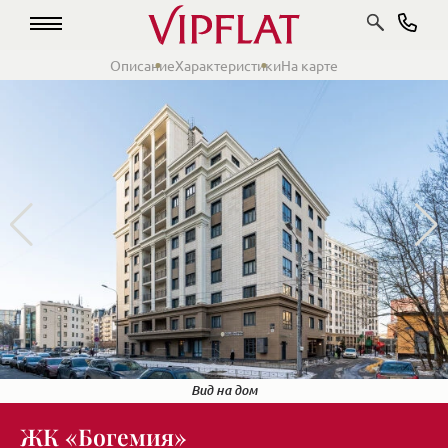
Описание
Характеристики
На карте
Закрытая территрия
Около дома
Закрытый двор с детскими площадками
Вид на дом
ЖК «Богемия»