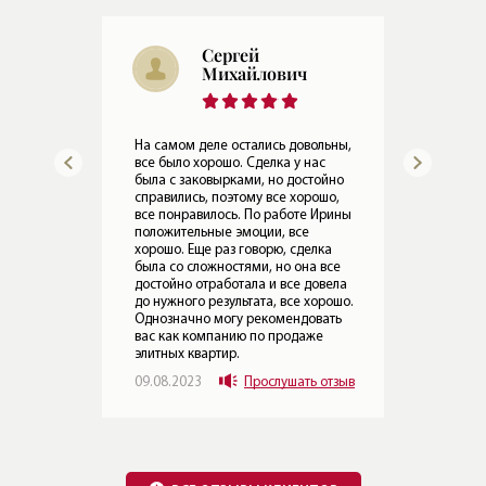
Максим
Александрович
Все
не 
ьны,
Спасибо, все хорошо, все устроило,
поэ
вопросов нет. Ирина все абсолютно
про
йно
адекватно отработала, все
одн
шо,
нормально. Да, могу
рек
рины
рекомендовать вас как компанию
по 
по продаже элитных квартир.
а
19.
20.07.2023
Прослушать отзыв
все
вела
рошо.
ать
ВСЕ ОТЗЫВЫ КЛИЕНТОВ
отзыв