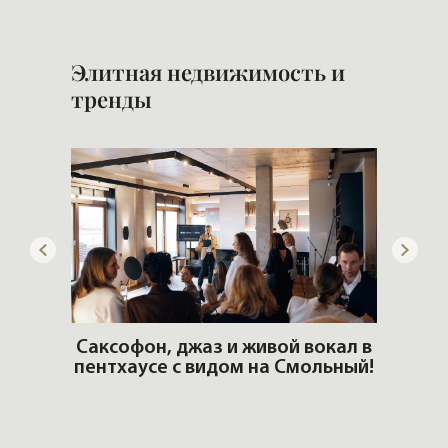
ОШИ.
Саксофон, джаз и живой вокал в
T
пентхаусе с видом на Смольный!
РО
Но