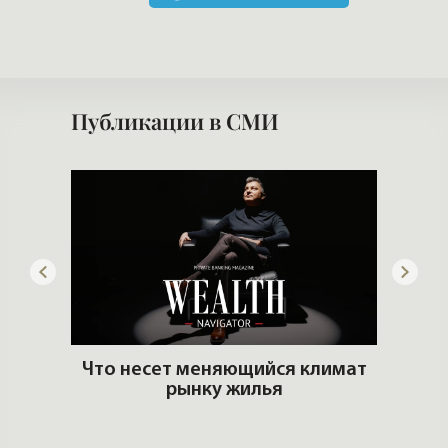
Публикации в СМИ
дать
Что несет меняющийся климат
рынку жилья
Б
н
Элитная недвижимость и
тренды