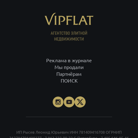
Реклама в журнале
Мы продали
Партнёрам
ПОИСК
ИП Рысев Леонид Юрьевич ИНН 781409416708 ОГРНИП
313784701400377
+7 812 332-09-32
С-Петербург,
+7 495 646-85-46
Москва,
8 800 555-75-06
по России,
info@vipflat.ru
Материалы не являются публичной офертой. Посещая сайт, вы
соглашаетесь, что сайт собирает данные cookie. При использовании
материалов и фото гиперссылка обязательна. На странице
использованы фото Александра Петросяна, Ивана Смелова,