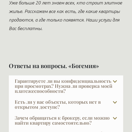
Уже больше 20 лет знаем всех, кто строит элитное
жилье. Расскажем все как есть, где какие квартиры
продаются, а где только появятся. Наши услуги для
Вас бесплатны.
Ответы на вопросы. «Богемия»
Гарантируете ли вы конфиденциальность
при просмотрах? Нужна ли проверка моей
платежеспособности?
VIPFLAT 20 лет работает с VIP-клиентами. Они часто
Есть ли у вас объекты, которых нет в
закрыты и не публичны — мы понимаем, что такое
открытом доступе?
конфиденциальность, и мы её обеспечиваем.
В элите далеко не всё есть в открытой рекламе, и
Зачем обращаться к брокеру, если можно
Исключение составляет ситуация, когда сам клиент
это объяснимо: часть наших клиентов не хочет,
найти квартиру самостоятельно?
хочет публично заявить о сделке, что тоже часто
чтобы кто-то знал, что они планируют продавать
Показательный факт: строительные компании
бывает: это дополнительный PR.