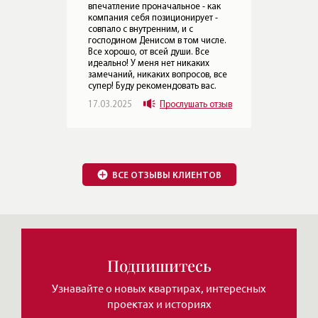
ВСЕ ОТЗЫВЫ КЛИЕНТОВ
ак
 -
сле.
 все
.
Подпишитесь
отзыв
Узнавайте о новых квартирах, интересных
проектах и историях
Обзоры элитных домов
и квартир от Леонида
Нажимая на кнопку, Вы соглашаетесь c
политикой сайта
ЧИТАТЬ MAX
ЧИТАТЬ ТЕЛЕГРАМ