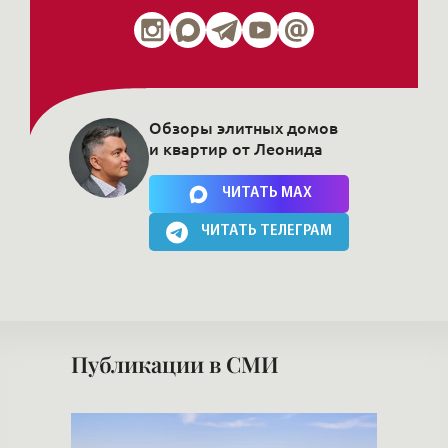
Публикации в СМИ
лимат
Страх находиться в деньгах
Хоч