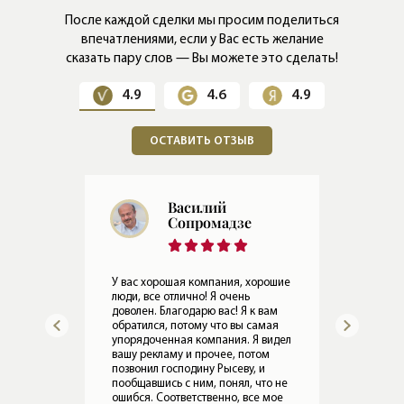
После каждой сделки мы просим поделиться
впечатлениями,
если у Вас есть желание
сказать пару слов — Вы можете это сделать!
4.9
4.6
4.9
ОСТАВИТЬ ОТЗЫВ
Евгений
Герасимов
Мы 
раб
ошие
Все в порядке, Леониду привет. По
Оче
работе Ирины все хорошо.
ком
ам
08.05.2024
Прослушать отзыв
ая
15.
идел
о не
мое