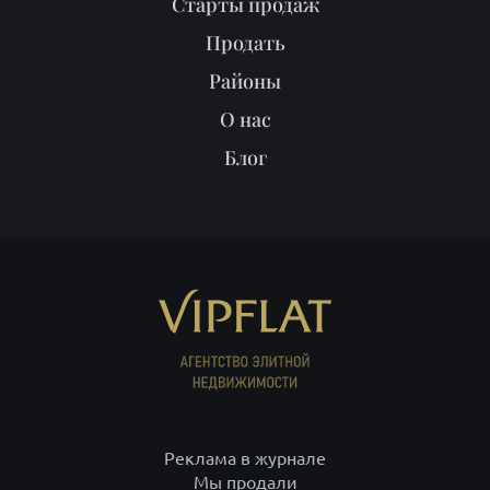
Реклама в журнале
Мы продали
Партнёрам
ПОИСК
ИП Рысев Леонид Юрьевич ИНН 781409416708 ОГРНИП
313784701400377
+7 812 332-09-32
С-Петербург,
+7 495 646-85-46