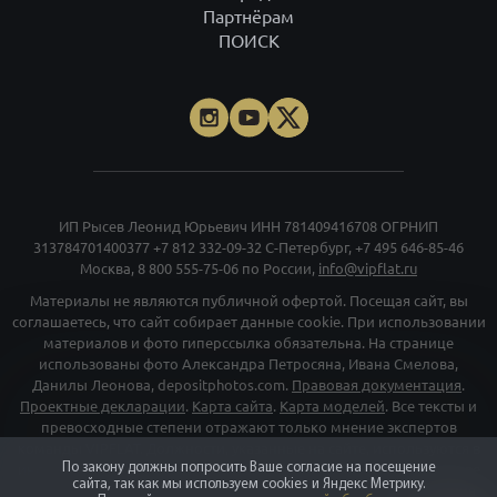
Москва,
8 800 555-75-06
по России,
info@vipflat.ru
Материалы не являются публичной офертой. Посещая сайт, вы
соглашаетесь, что сайт собирает данные cookie. При использовании
материалов и фото гиперссылка обязательна. На странице
использованы фото Александра Петросяна, Ивана Смелова,
Данилы Леонова, depositphotos.com.
Правовая документация
.
Проектные декларации
.
Карта сайта
.
Карта моделей
. Все тексты и
превосходные степени отражают только мнение экспертов
команды VIPFLAT. Должности, указанные на сайте, используются в
информационных и маркетинговых целях. Для объектов в архиве
указаны последние цены, которые были в рекламе. Организация
«Мета», и принадлежащие ей компании «Facebook» и «Instagram»,
признаны экстремискими и их деятельность запрещена на
территории РФ
©
vipflat.ru
2003-2026
По закону должны попросить Ваше согласие на посещение
сайта, так как мы используем cookies и Яндекс Метрику.