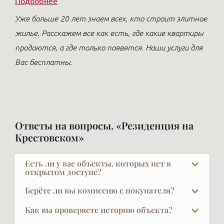
Подробнее
Уже больше 20 лет знаем всех, кто строит элитное
жилье. Расскажем все как есть, где какие квартиры
продаются, а где только появятся. Наши услуги для
Вас бесплатны.
Ответы на вопросы. «Резиденция на
Крестовском»
Есть ли у вас объекты, которых нет в
открытом доступе?
В элите далеко не всё есть в открытой рекламе, и
Берёте ли вы комиссию с покупателя?
это объяснимо: часть наших клиентов не хочет,
При покупке в новых проектах — нет. Наши услуги
чтобы кто-то знал, что они планируют продавать
Как вы проверяете историю объекта?
для покупателя бесплатны, это стандартная
жильё. Другая часть осознанно выбирает закрытую