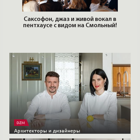
ОШИ.
Саксофон, джаз и живой вокал в
T
пентхаусе с видом на Смольный!
РО
Но
DZM
Архитекторы и дизайнеры