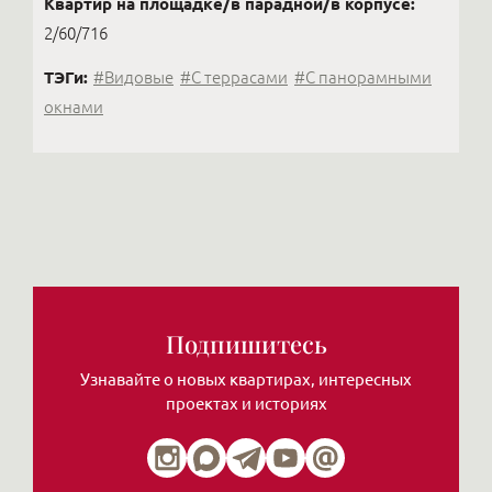
Квартир на площадке/в парадной/в корпусе:
2/60/716
ТЭГи:
#Видовые
#С террасами
#С панорамными
окнами
Подпишитесь
Узнавайте о новых квартирах, интересных
проектах и историях