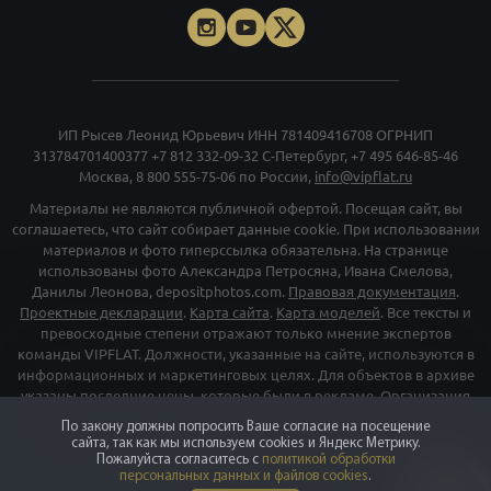
ИП Рысев Леонид Юрьевич ИНН 781409416708 ОГРНИП
313784701400377
+7 812 332-09-32
С-Петербург,
+7 495 646-85-46
Москва,
8 800 555-75-06
по России,
info@vipflat.ru
Материалы не являются публичной офертой. Посещая сайт, вы
соглашаетесь, что сайт собирает данные cookie. При использовании
материалов и фото гиперссылка обязательна. На странице
использованы фото Александра Петросяна, Ивана Смелова,
Данилы Леонова, depositphotos.com.
Правовая документация
.
Проектные декларации
.
Карта сайта
.
Карта моделей
. Все тексты и
превосходные степени отражают только мнение экспертов
команды VIPFLAT. Должности, указанные на сайте, используются в
информационных и маркетинговых целях. Для объектов в архиве
указаны последние цены, которые были в рекламе. Организация
«Мета», и принадлежащие ей компании «Facebook» и «Instagram»,
По закону должны попросить Ваше согласие на посещение
признаны экстремискими и их деятельность запрещена на
сайта, так как мы используем cookies и Яндекс Метрику.
территории РФ
Пожалуйста согласитесь с
политикой обработки
персональных данных и файлов cookies
.