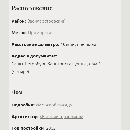
сегодня проводится несложно: через Госуслуги
предложения: самые интересные объекты в
Расположение
можно удалённо подписать агентский и
элитном сегменте продают закрыто, через
предварительный договоры, а обеспечительный
профессиональные контакты.
платёж оплатить онлайн.
Район:
Василеостровский
Метро:
Приморская
Расстояние до метро:
10 минут пешком
Адрес в документах:
Санкт-Петербург, Капитанская улица, дом 4
(четыре)
Дом
Подробно:
«Морской фасад»
Архитектор:
«Евгений Герасимов»
Год постройки:
2003