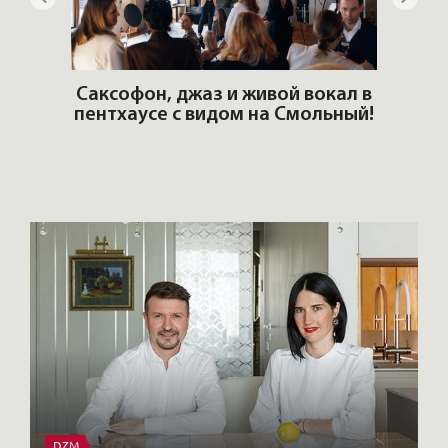
ОШИ.
Саксофон, джаз и живой вокал в
T
пентхаусе с видом на Смольный!
РО
Но
DZM