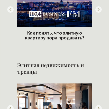
артир
Как понять, что элитную
еры и
квартиру пора продавать?
Сам
Элитная недвижимость и
тренды