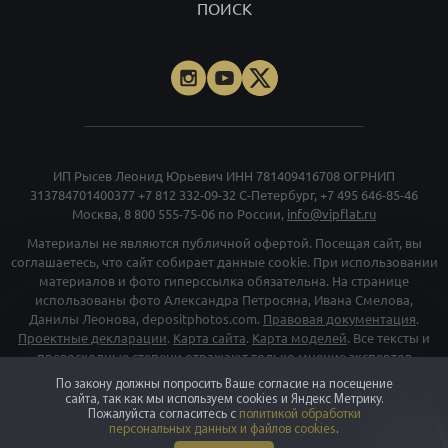
ПОИСК
ИП Рысев Леонид Юрьевич ИНН 781409416708 ОГРНИП
313784701400377
+7 812 332-09-32
С-Петербург,
+7 495 646-85-46
Москва,
8 800 555-75-06
по России,
info@vipflat.ru
Материалы не являются публичной офертой. Посещая сайт, вы
соглашаетесь, что сайт собирает данные cookie. При использовании
материалов и фото гиперссылка обязательна. На странице
использованы фото Александра Петросяна, Ивана Смелова,
Данилы Леонова, depositphotos.com.
Правовая документация
.
Проектные декларации
.
Карта сайта
.
Карта моделей
. Все тексты и
превосходные степени отражают только мнение экспертов
команды VIPFLAT. Должности, указанные на сайте, используются в
По закону должны попросить Ваше согласие на посещение
информационных и маркетинговых целях. Для объектов в архиве
сайта, так как мы используем cookies и Яндекс Метрику.
указаны последние цены, которые были в рекламе. Организация
Пожалуйста согласитесь с
политикой обработки
персональных данных и файлов cookies
.
«Мета», и принадлежащие ей компании «Facebook» и «Instagram»,