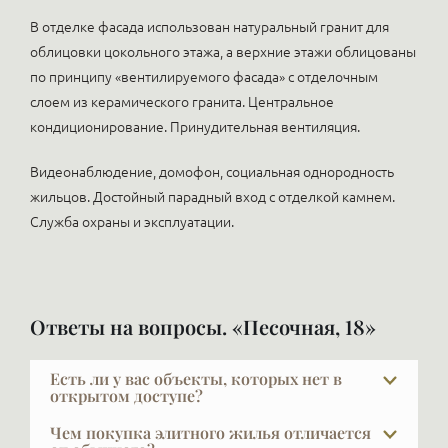
В отделке фасада использован натуральный гранит для
облицовки цокольного этажа, а верхние этажи облицованы
по принципу «вентилируемого фасада» с отделочным
слоем из керамического гранита. Центральное
кондиционирование. Принудительная вентиляция.
Видеонаблюдение, домофон, социальная однородность
жильцов. Достойный парадный вход с отделкой камнем.
Служба охраны и эксплуатации.
Ответы на вопросы. «Песочная, 18»
Есть ли у вас объекты, которых нет в
открытом доступе?
В элите далеко не всё есть в открытой рекламе, и
Чем покупка элитного жилья отличается
это объяснимо: часть наших клиентов не хочет,