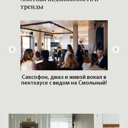
тренды
ОШИ.
Саксофон, джаз и живой вокал в
T
пентхаусе с видом на Смольный!
РО
Но