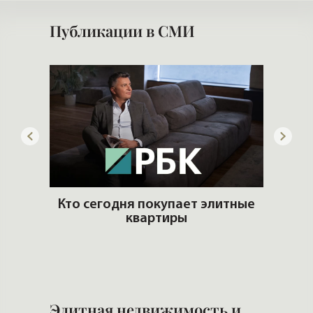
Публикации в СМИ
ую
Кто сегодня покупает элитные
ть?
квартиры
Б
н
Элитная недвижимость и