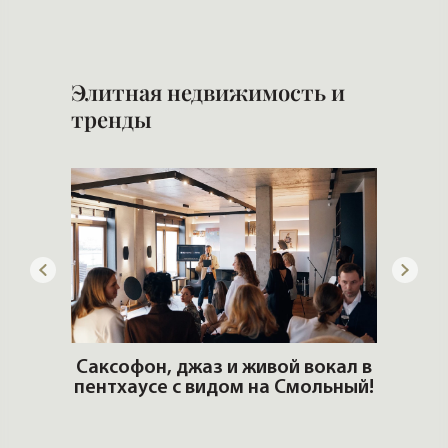
Элитная недвижимость и
тренды
ОШИ.
Саксофон, джаз и живой вокал в
T
пентхаусе с видом на Смольный!
РО
Но