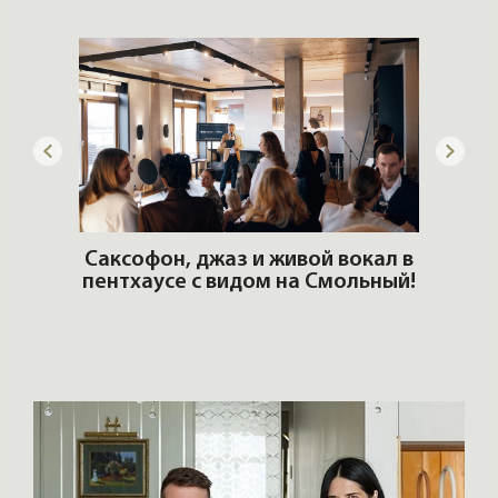
ОШИ.
Саксофон, джаз и живой вокал в
T
пентхаусе с видом на Смольный!
РО
Но