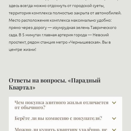
здесь всегда можно отдохнуть от городской суеты,
территория комплекса полностью закрыта от автомобилей.
Место расположения комплекса максимально удобно:
прямо через дорогу — изумрудная зелень Таврического
сада. В 5 минутах главная артерия города — Невский
проспект, рядом станция метро «Чернышевская». Вы в
центре жизни!
Ответы на вопросы. «Парадный
Квартал»
Чем покупка элитного жилья отличается
от обычного?
У покупателя элитной недвижимости уже есть
Берёте ли вы комиссию с покупателя?
жильё — и не одно. Он не решает задачу «где жить»
При покупке в новых проектах — нет. Наши услуги
— у него нет это боли. Он покупает действительно
Можно ли купить квартиру удалённо, не